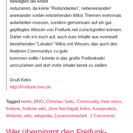
beteiligten die Arbeit
reduzieren, da keine "Redundanten", nebeneinander/
aneinander vorbei entstehenden Wikis Themen mehrmals
aufarbeiten müssen, sondern gemeinsam auf ein gut
gepflegtes Wissen von Freifunk.net zurückgreifen können.
Daher rufe ich euch auf, auch eure Inhalte aus eventuell
bestehenden "Lokalen" Wikis mit Wissen, das auch den
Anderen Communitys zu gute
kommen sollte / könnte in das große Freifunkwiki
umzuziehen und dort mehr inhalte bereit zu stellen
Gruß Keks
http://Freifunk-bno.de
Tagged
berlin
,
BNO
,
Christian Seitz
,
Community
,
freie netze
,
freifunk
,
freifunk-wiki
,
Jens Nachtigall
,
Keks
,
Kooperation
,
on
Website
,
wiki
,
wikipedia
,
Zusammenarbeit
2 Comments
Freifunk-
Wiki
Wer übernimmt den Freifunk-