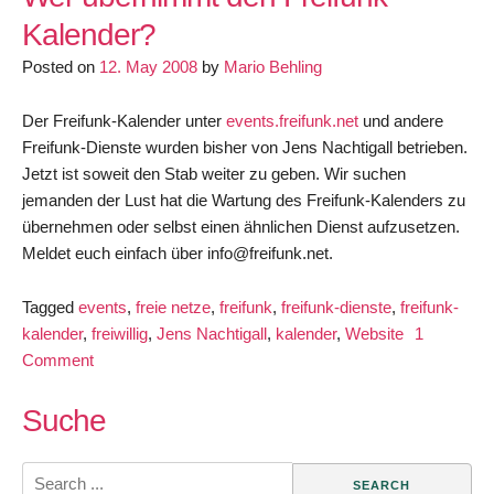
Qualitaet
Kalender?
Posted on
12. May 2008
by
Mario Behling
Der Freifunk-Kalender unter
events.freifunk.net
und andere
Freifunk-Dienste wurden bisher von Jens Nachtigall betrieben.
Jetzt ist soweit den Stab weiter zu geben. Wir suchen
jemanden der Lust hat die Wartung des Freifunk-Kalenders zu
übernehmen oder selbst einen ähnlichen Dienst aufzusetzen.
Meldet euch einfach über info@freifunk.net.
Tagged
events
,
freie netze
,
freifunk
,
freifunk-dienste
,
freifunk-
kalender
,
freiwillig
,
Jens Nachtigall
,
kalender
,
Website
1
on
Comment
Wer
übernimmt
Suche
den
Freifunk-
Search
Kalender?