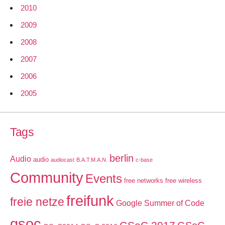
2010
2009
2008
2007
2006
2005
Tags
berlin
Audio
audio
audiocast
B.A.T.M.A.N.
c-base
Community
Events
free networks
free wireless
freifunk
freie netze
Google Summer of Code
gsoc