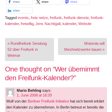
share
share
share
share
Tagged
events
,
freie netze
,
freifunk
,
freifunk-dienste
,
freifunk-
kalender
,
freiwillig
,
Jens Nachtigall
,
kalender
,
Website
Post
« Rundfreifunk Sendung
Motorola will
navigation
52 über Freifunk in
Meshnetzwerke bauen »
Weimar
One thought on “
Wer übernimmt
den Freifunk-Kalender?
”
Mario Behling
says:
1. June 2008 at 16:39
Wulf von der
Berliner Freifunk-Initiative
hat sich bereit erklärt
den Kalender zu übernehmen. In Berlin betreut er bereits die