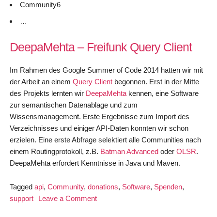
Community6
…
DeepaMehta – Freifunk Query Client
Im Rahmen des Google Summer of Code 2014 hatten wir mit
der Arbeit an einem
Query Client
begonnen. Erst in der Mitte
des Projekts lernten wir
DeepaMehta
kennen, eine Software
zur semantischen Datenablage und zum
Wissensmanagement. Erste Ergebnisse zum Import des
Verzeichnisses und einiger API-Daten konnten wir schon
erzielen. Eine erste Abfrage selektiert alle Communities nach
einem Routingprotokoll, z.B.
Batman Advanced
oder
OLSR
.
DeepaMehta erfordert Kenntnisse in Java und Maven.
Tagged
api
,
Community
,
donations
,
Software
,
Spenden
,
on
support
Leave a Comment
Freifunk