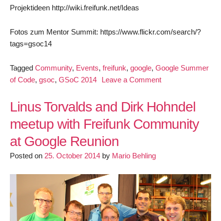
Projektideen http://wiki.freifunk.net/Ideas
Fotos zum Mentor Summit: https://www.flickr.com/search/?
tags=gsoc14
Tagged
Community
,
Events
,
freifunk
,
google
,
Google Summer
on
of Code
,
gsoc
,
GSoC 2014
Leave a Comment
Freifunk
beim
Linus Torvalds and Dirk Hohndel
Google
meetup with Freifunk Community
Summer
at Google Reunion
of
Code
Posted on
25. October 2014
by
Mario Behling