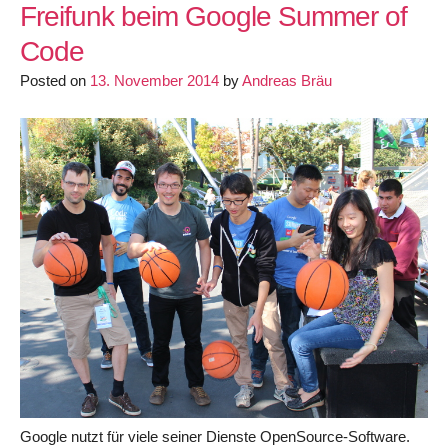
API
Freifunk beim Google Summer of
–
Code
Spendenkampagnen
Posted on
13. November 2014
und
by
Andreas Bräu
Unterstützer,
Metacommunities
Google nutzt für viele seiner Dienste OpenSource-Software.