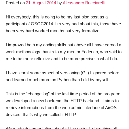
Posted on
21. August 2014
by
Alessandro Bucciarelli
Freifunk
API
Hi everybody, this is going to be my last blog post as a
Query
participant of GSOC2014. I’m very sad about this, those have
Client
been very hard worked months but very formative.
will
go
I improved both my coding skills but above all I have earned a
on
work methodology thanks to my mentor Federico, who said to
me to be more reflexive and to be more precise in what I do.
I have learnt some aspect of versioning (Git) I ignored before
and learned much more on Python than I did by myself.
This is the “change log” of the last time period of the program:
we developed a new backend, the HTTP backend. It aims to
retrieve informations from the web admin interface of AirOS
devices, that’s why we called it HTTP.
We wrote documentation about all the project, describing all