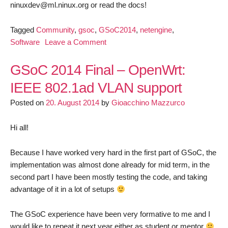
ninuxdev@ml.ninux.org or read the docs!
Tagged
Community
,
gsoc
,
GSoC2014
,
netengine
,
on
Software
Leave a Comment
Final
Blog
GSoC 2014 Final – OpenWrt:
Post:
IEEE 802.1ad VLAN support
Netengine
Posted on
20. August 2014
by
Gioacchino Mazzurco
Hi all!
Because I have worked very hard in the first part of GSoC, the
implementation was almost done already for mid term, in the
second part I have been mostly testing the code, and taking
advantage of it in a lot of setups
The GSoC experience have been very formative to me and I
would like to repeat it next year either as student or mentor