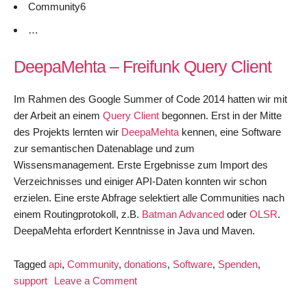
Community6
…
DeepaMehta – Freifunk Query Client
Im Rahmen des Google Summer of Code 2014 hatten wir mit
der Arbeit an einem
Query Client
begonnen. Erst in der Mitte
des Projekts lernten wir
DeepaMehta
kennen, eine Software
zur semantischen Datenablage und zum
Wissensmanagement. Erste Ergebnisse zum Import des
Verzeichnisses und einiger API-Daten konnten wir schon
erzielen. Eine erste Abfrage selektiert alle Communities nach
einem Routingprotokoll, z.B.
Batman Advanced
oder
OLSR
.
DeepaMehta erfordert Kenntnisse in Java und Maven.
Tagged
api
,
Community
,
donations
,
Software
,
Spenden
,
on
support
Leave a Comment
Freifunk