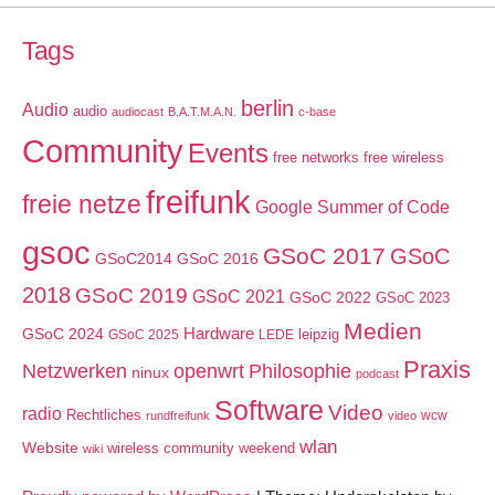
Tags
berlin
Audio
audio
audiocast
B.A.T.M.A.N.
c-base
Community
Events
free networks
free wireless
freifunk
freie netze
Google Summer of Code
gsoc
GSoC 2017
GSoC
GSoC2014
GSoC 2016
2018
GSoC 2019
GSoC 2021
GSoC 2022
GSoC 2023
Medien
GSoC 2024
Hardware
leipzig
GSoC 2025
LEDE
Praxis
Netzwerken
openwrt
Philosophie
ninux
podcast
Software
Video
radio
Rechtliches
wcw
rundfreifunk
video
wlan
Website
wireless community weekend
wiki