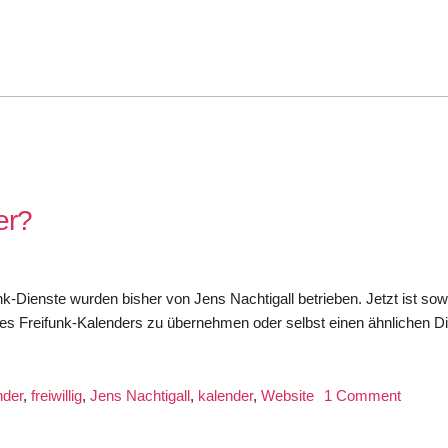
er?
k-Dienste wurden bisher von Jens Nachtigall betrieben. Jetzt ist sow
des Freifunk-Kalenders zu übernehmen oder selbst einen ähnlichen D
on
nder
,
freiwillig
,
Jens Nachtigall
,
kalender
,
Website
1 Comment
Wer
überni