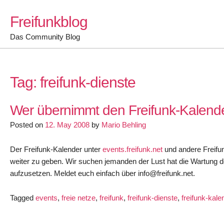
Skip
Freifunkblog
to
content
Das Community Blog
Tag:
freifunk-dienste
Wer übernimmt den Freifunk-Kalend
Posted on
12. May 2008
by
Mario Behling
Der Freifunk-Kalender unter
events.freifunk.net
und andere Freifun
weiter zu geben. Wir suchen jemanden der Lust hat die Wartung 
aufzusetzen. Meldet euch einfach über info@freifunk.net.
Tagged
events
,
freie netze
,
freifunk
,
freifunk-dienste
,
freifunk-kale