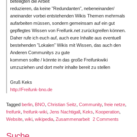
beteiligten die Arbeit
reduzieren, da keine "Redundanten", nebeneinander/
aneinander vorbei entstehenden Wikis Themen mehrmals
aufarbeiten müssen, sondern gemeinsam auf ein gut
gepflegtes Wissen von Freifunk.net zurückgreifen können.
Daher rufe ich euch auf, auch eure Inhalte aus eventuell
bestehenden "Lokalen" Wikis mit Wissen, das auch den
Anderen Communitys zu gute
kommen sollte / könnte in das große Freifunkwiki
umzuziehen und dort mehr inhalte bereit zu stellen
Gruß Keks
http://Freifunk-bno.de
Tagged
berlin
,
BNO
,
Christian Seitz
,
Community
,
freie netze
,
freifunk
,
freifunk-wiki
,
Jens Nachtigall
,
Keks
,
Kooperation
,
on
Website
,
wiki
,
wikipedia
,
Zusammenarbeit
2 Comments
Freifunk-
Wiki
Suche