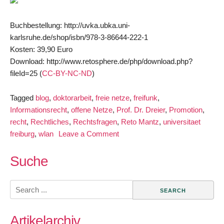
Buchbestellung: http://uvka.ubka.uni-
karlsruhe.de/shop/isbn/978-3-86644-222-1
Kosten: 39,90 Euro
Download: http://www.retosphere.de/php/download.php?
fileId=25 (
CC-BY-NC-ND
)
Tagged
blog
,
doktorarbeit
,
freie netze
,
freifunk
,
Informationsrecht
,
offene Netze
,
Prof. Dr. Dreier
,
Promotion
,
recht
,
Rechtliches
,
Rechtsfragen
,
Reto Mantz
,
universitaet
on
freiburg
,
wlan
Leave a Comment
Rechtsfragen
zu
Suche
offenen
Netzen
Search
–
for:
Blog
Artikelarchiv
mit