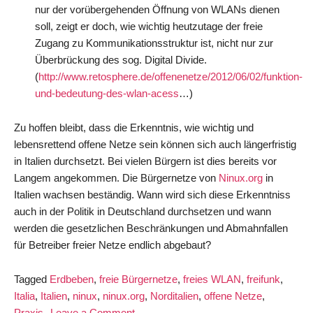
nur der vorübergehenden Öffnung von WLANs dienen
soll, zeigt er doch, wie wichtig heutzutage der freie
Zugang zu Kommunikationsstruktur ist, nicht nur zur
Überbrückung des sog. Digital Divide.
(
http://www.retosphere.de/offenenetze/2012/06/02/funktion-
und-bedeutung-des-wlan-acess
…)
Zu hoffen bleibt, dass die Erkenntnis, wie wichtig und
lebensrettend offene Netze sein können sich auch längerfristig
in Italien durchsetzt. Bei vielen Bürgern ist dies bereits vor
Langem angekommen. Die Bürgernetze von
Ninux.org
in
Italien wachsen beständig. Wann wird sich diese Erkenntniss
auch in der Politik in Deutschland durchsetzen und wann
werden die gesetzlichen Beschränkungen und Abmahnfallen
für Betreiber freier Netze endlich abgebaut?
Tagged
Erdbeben
,
freie Bürgernetze
,
freies WLAN
,
freifunk
,
Italia
,
Italien
,
ninux
,
ninux.org
,
Norditalien
,
offene Netze
,
on
Praxis
Leave a Comment