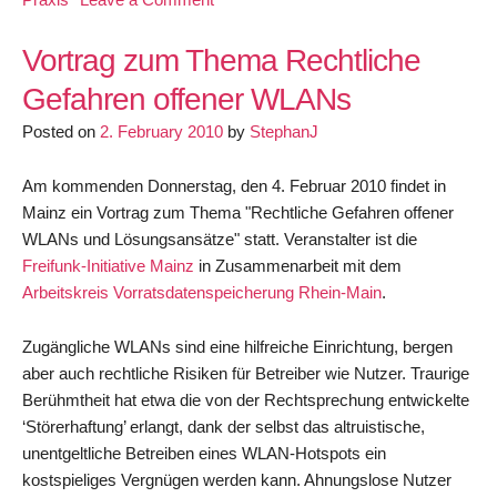
Italienische
Behörden
Vortrag zum Thema Rechtliche
fordern
Gefahren offener WLANs
in
Posted on
2. February 2010
Erdbebengebieten
by
StephanJ
Bürger
zur
Am kommenden Donnerstag, den 4. Februar 2010 findet in
Öffnung
Mainz ein Vortrag zum Thema "Rechtliche Gefahren offener
ihres
WLANs und Lösungsansätze" statt. Veranstalter ist die
WLAN
Freifunk-Initiative Mainz
in Zusammenarbeit mit dem
auf
Arbeitskreis Vorratsdatenspeicherung Rhein-Main
.
Zugängliche WLANs sind eine hilfreiche Einrichtung, bergen
aber auch rechtliche Risiken für Betreiber wie Nutzer. Traurige
Berühmtheit hat etwa die von der Rechtsprechung entwickelte
‘Störerhaftung’ erlangt, dank der selbst das altruistische,
unentgeltliche Betreiben eines WLAN-Hotspots ein
kostspieliges Vergnügen werden kann. Ahnungslose Nutzer