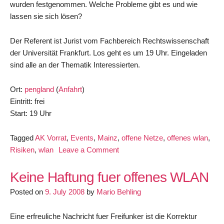
wurden festgenommen. Welche Probleme gibt es und wie
lassen sie sich lösen?
Der Referent ist Jurist vom Fachbereich Rechtswissenschaft
der Universität Frankfurt. Los geht es um 19 Uhr. Eingeladen
sind alle an der Thematik Interessierten.
Ort:
pengland
(
Anfahrt
)
Eintritt: frei
Start: 19 Uhr
Tagged
AK Vorrat
,
Events
,
Mainz
,
offene Netze
,
offenes wlan
,
on
Risiken
,
wlan
Leave a Comment
Vortrag
zum
Keine Haftung fuer offenes WLAN
Thema
Posted on
9. July 2008
by
Mario Behling
Rechtliche
Gefahren
Eine erfreuliche Nachricht fuer Freifunker ist die Korrektur
offener