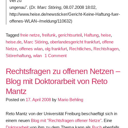
viel zu
ungenau". (
Dr. Marc Störing
,
08.07.2008 18:02,
http://www.heise.de/newsticker/Gericht-Keine-Haftung-fuer-
offenes-WLAN–/meldung/110632)
Tagged
freie netze
,
freifunk
,
gerichtsurteil
,
Haftung
,
heise
,
heise.de
,
Marc Störing
,
oberlandesgericht frankfurt
,
offene
Netze
,
offenes wlan
,
olg frankfurt
,
Rechtliches
,
Rechtsfragen
,
on
Störerhaftung
,
wlan
1 Comment
Keine
Haftung
Rechtsfragen zu offenen Netzen –
fuer
Blog mit Doktorarbeit von Reto
offenes
Mantz
WLAN
Posted on
17. April 2008
by
Mario Behling
Reto Mantz von der Universität Freiburg beschaeftigt sich in
einem neuen
Blog mit "Rechtsfragen offener Netze"
. Eine
Doktorarbeit
von ihm zu dem Thema kann als
Buch
ebenfalls