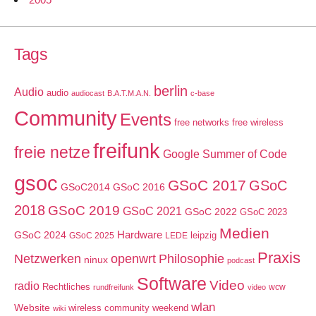
Tags
berlin
Audio
audio
audiocast
B.A.T.M.A.N.
c-base
Community
Events
free networks
free wireless
freifunk
freie netze
Google Summer of Code
gsoc
GSoC 2017
GSoC
GSoC2014
GSoC 2016
2018
GSoC 2019
GSoC 2021
GSoC 2022
GSoC 2023
Medien
GSoC 2024
Hardware
leipzig
GSoC 2025
LEDE
Praxis
Netzwerken
openwrt
Philosophie
ninux
podcast
Software
Video
radio
Rechtliches
wcw
rundfreifunk
video
wlan
Website
wireless community weekend
wiki