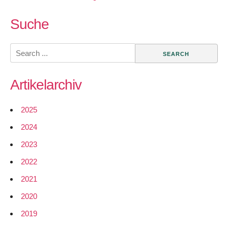
Wireless
Mesh
Suche
Networking
–
Search
Aufbau
for:
von
Artikelarchiv
freien
Netzwerken
mit
2025
WLAN
2024
2023
2022
2021
2020
2019