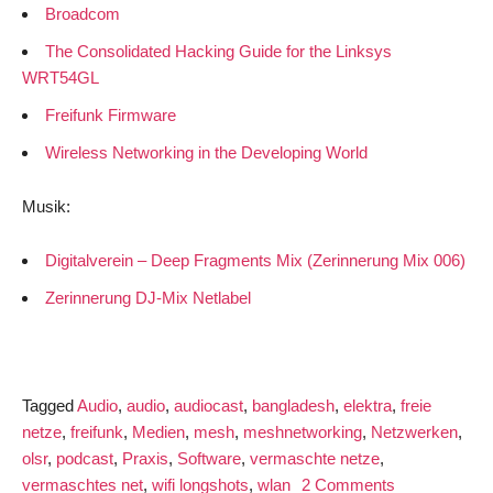
Broadcom
The Consolidated Hacking Guide for the Linksys
WRT54GL
Freifunk Firmware
Wireless Networking in the Developing World
Musik:
Digitalverein – Deep Fragments Mix (Zerinnerung Mix 006)
Zerinnerung DJ-Mix Netlabel
Tagged
Audio
,
audio
,
audiocast
,
bangladesh
,
elektra
,
freie
netze
,
freifunk
,
Medien
,
mesh
,
meshnetworking
,
Netzwerken
,
olsr
,
podcast
,
Praxis
,
Software
,
vermaschte netze
,
on
vermaschtes net
,
wifi longshots
,
wlan
2 Comments