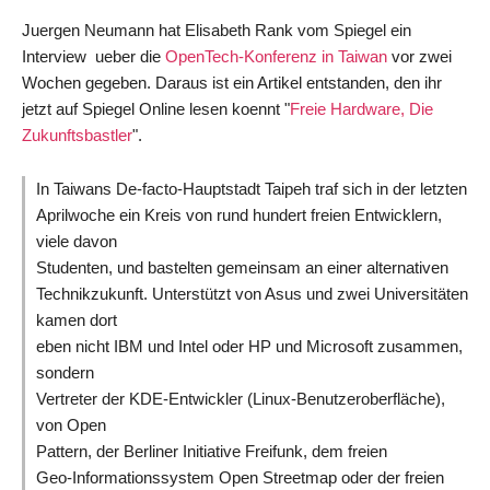
Neumann
and
Juergen Neumann hat Elisabeth Rank vom Spiegel ein
Marek
Interview ueber die
OpenTech-Konferenz in Taiwan
vor zwei
Lindner
Wochen gegeben. Daraus ist ein Artikel entstanden, den ihr
jetzt auf Spiegel Online lesen koennt "
Freie Hardware, Die
Zukunftsbastler
".
In Taiwans De-facto-Hauptstadt Taipeh traf sich in der letzten
Aprilwoche ein Kreis von rund hundert freien Entwicklern,
viele davon
Studenten, und bastelten gemeinsam an einer alternativen
Technikzukunft. Unterstützt von Asus und zwei Universitäten
kamen dort
eben nicht IBM und Intel oder HP und Microsoft zusammen,
sondern
Vertreter der KDE-Entwickler (Linux-Benutzeroberfläche),
von Open
Pattern, der Berliner Initiative Freifunk, dem freien
Geo-Informationssystem Open Streetmap oder der freien