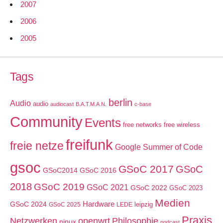
2007
2006
2005
Tags
berlin
Audio
audio
audiocast
B.A.T.M.A.N.
c-base
Community
Events
free networks
free wireless
freifunk
freie netze
Google Summer of Code
gsoc
GSoC 2017
GSoC
GSoC2014
GSoC 2016
2018
GSoC 2019
GSoC 2021
GSoC 2022
GSoC 2023
Medien
GSoC 2024
Hardware
leipzig
GSoC 2025
LEDE
Praxis
Netzwerken
openwrt
Philosophie
ninux
podcast