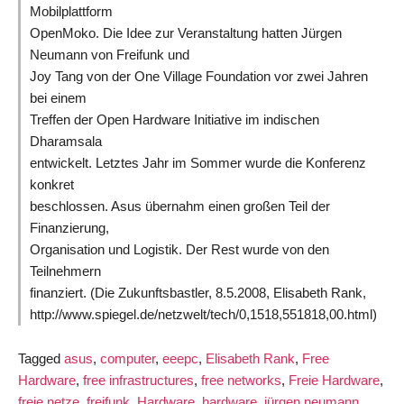
Mobilplattform
OpenMoko. Die Idee zur Veranstaltung hatten Jürgen
Neumann von Freifunk und
Joy Tang von der One Village Foundation vor zwei Jahren
bei einem
Treffen der Open Hardware Initiative im indischen
Dharamsala
entwickelt. Letztes Jahr im Sommer wurde die Konferenz
konkret
beschlossen. Asus übernahm einen großen Teil der
Finanzierung,
Organisation und Logistik. Der Rest wurde von den
Teilnehmern
finanziert. (Die Zukunftsbastler, 8.5.2008, Elisabeth Rank,
http://www.spiegel.de/netzwelt/tech/0,1518,551818,00.html)
Tagged
asus
,
computer
,
eeepc
,
Elisabeth Rank
,
Free
Hardware
,
free infrastructures
,
free networks
,
Freie Hardware
,
freie netze
,
freifunk
,
Hardware
,
hardware
,
jürgen neumann
,