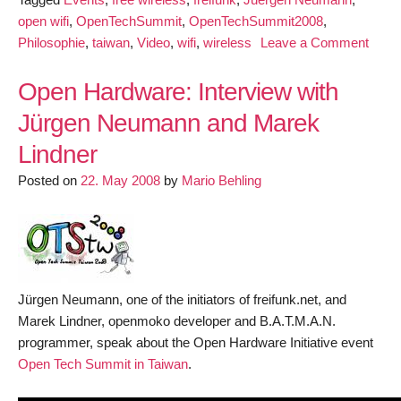
open wifi
,
OpenTechSummit
,
OpenTechSummit2008
,
on
Philosophie
,
taiwan
,
Video
,
wifi
,
wireless
Leave a Comment
Juer
Neum
Open Hardware: Interview with
about
Jürgen Neumann and Marek
the
Lindner
Root
of
Posted on
22. May 2008
by
Mario Behling
Open
Wi-
Fi
at
Open
Jürgen Neumann, one of the initiators of freifunk.net, and
Tech
Marek Lindner, openmoko developer and B.A.T.M.A.N.
Summ
programmer, speak about the Open Hardware Initiative event
in
Open Tech Summit in Taiwan
.
Taiw
2008