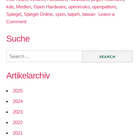
kde
,
Medien
,
Open Hardware
,
openmoko
,
openpattern
,
Spiegel
,
Spiegel Online
,
spon
,
taipeh
,
taiwan
Leave a
on
Comment
Spiegel.de:
Open
Suche
Hardware
und
Search
freie
for:
Infrastrukturen
Artikelarchiv
–
Unser
Ziel
2025
2024
2023
2022
2021