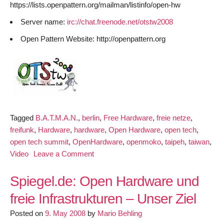
https://lists.openpattern.org/mailman/listinfo/open-hw
Server name:
irc://chat.freenode.net/otstw2008
Open Pattern Website: http://openpattern.org
Tagged
B.A.T.M.A.N.
,
berlin
,
Free Hardware
,
freie netze
,
freifunk
,
Hardware
,
hardware
,
Open Hardware
,
open tech
,
open tech summit
,
OpenHardware
,
openmoko
,
taipeh
,
taiwan
,
on
Video
Leave a Comment
Open
Hardware:
Spiegel.de: Open Hardware und
Interview
freie Infrastrukturen – Unser Ziel
with
Posted on
9. May 2008
by
Jürgen
Mario Behling