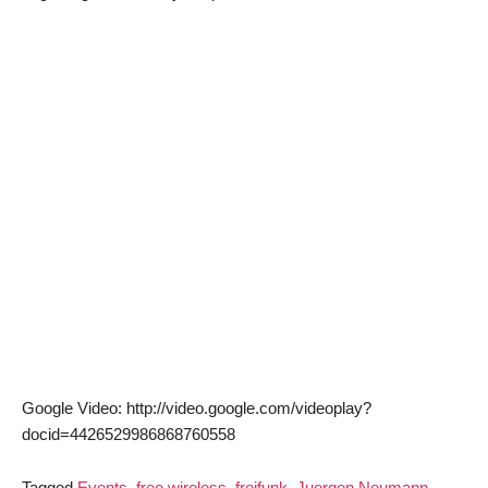
Google Video: http://video.google.com/videoplay?
docid=4426529986868760558
Tagged
Events
,
free wireless
,
freifunk
,
Juergen Neumann
,