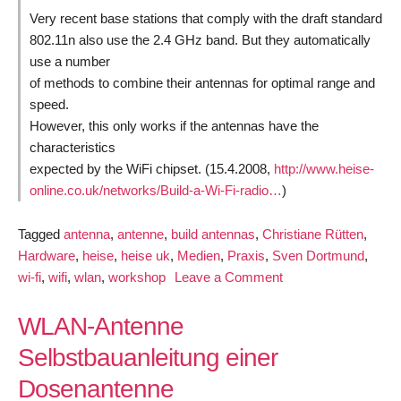
Very recent base stations that comply with the draft standard
802.11n also use the 2.4 GHz band. But they automatically
use a number
of methods to combine their antennas for optimal range and
speed.
However, this only works if the antennas have the
characteristics
expected by the WiFi chipset. (15.4.2008,
http://www.heise-
online.co.uk/networks/Build-a-Wi-Fi-radio…
)
Tagged
antenna
,
antenne
,
build antennas
,
Christiane Rütten
,
Hardware
,
heise
,
heise uk
,
Medien
,
Praxis
,
Sven Dortmund
,
on
wi-fi
,
wifi
,
wlan
,
workshop
Leave a Comment
Build
a
WLAN-Antenne
simple
Selbstbauanleitung einer
Wi-
Dosenantenne
Fi