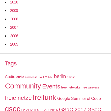
2010
2009
2008
2007
2006
2005
Tags
berlin
Audio
audio
audiocast
B.A.T.M.A.N.
c-base
Community
Events
free networks
free wireless
freifunk
freie netze
Google Summer of Code
gsoc
GSoC 2017
GSoC
GSoC2014
GSoC 2016