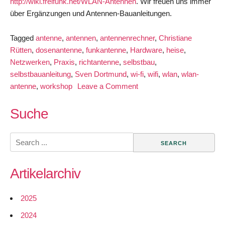
http://wiki.freifunk.net/WLAN-Antennen
. Wir freuen uns immer
über Ergänzungen und Antennen-Bauanleitungen.
Tagged
antenne
,
antennen
,
antennenrechner
,
Christiane
Rütten
,
dosenantenne
,
funkantenne
,
Hardware
,
heise
,
Netzwerken
,
Praxis
,
richtantenne
,
selbstbau
,
selbstbauanleitung
,
Sven Dortmund
,
wi-fi
,
wifi
,
wlan
,
wlan-
on
antenne
,
workshop
Leave a Comment
WLAN-
Antenne
Suche
Selbstbauanleitung
einer
Search
Dosenantenne
for:
Artikelarchiv
2025
2024