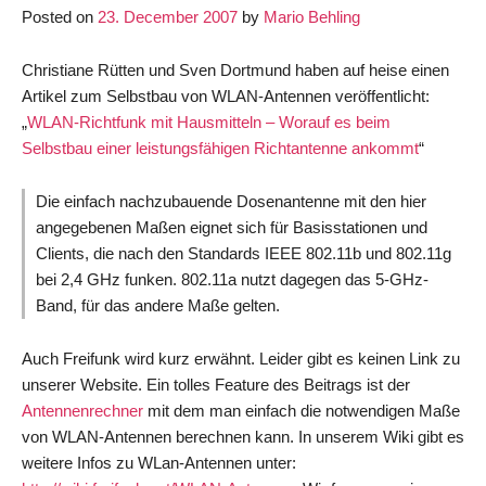
antenna
Posted on
23. December 2007
by
Mario Behling
using
household
Christiane Rütten und Sven Dortmund haben auf heise einen
materials
Artikel zum Selbstbau von WLAN-Antennen veröffentlicht:
–
„
WLAN-Richtfunk mit Hausmitteln – Worauf es beim
Workshop
Selbstbau einer leistungsfähigen Richtantenne ankommt
“
online
at
Die einfach nachzubauende Dosenantenne mit den hier
heise
angegebenen Maßen eignet sich für Basisstationen und
UK
Clients, die nach den Standards IEEE 802.11b und 802.11g
bei 2,4 GHz funken. 802.11a nutzt dagegen das 5-GHz-
Band, für das andere Maße gelten.
Auch Freifunk wird kurz erwähnt. Leider gibt es keinen Link zu
unserer Website. Ein tolles Feature des Beitrags ist der
Antennenrechner
mit dem man einfach die notwendigen Maße
von WLAN-Antennen berechnen kann. In unserem Wiki gibt es
weitere Infos zu WLan-Antennen unter: