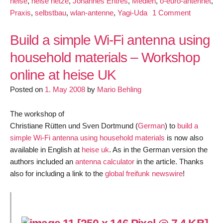
heise
,
heise netze
,
Johannes Entres
,
Medien
,
o-euro-antennet
,
on
Praxis
,
selbstbau
,
wlan-antenne
,
Yagi-Uda
1 Comment
WLAN-
Antenne
Build a simple Wi-Fi antenna using
Yagi-
household materials – Workshop
Uda
online at heise UK
fuer
Innennutz
Posted on
1. May 2008
by
Mario Behling
zum
Selbstbau
The workshop of
von
Christiane Rütten und Sven Dortmund (
German
) to
build a
Johannes
simple Wi-Fi antenna using household materials
is now also
Endres
available in English at
heise uk
. As in the German version the
authors included an
antenna calculator
in the article. Thanks
also for including a link to the
global freifunk newswire
!