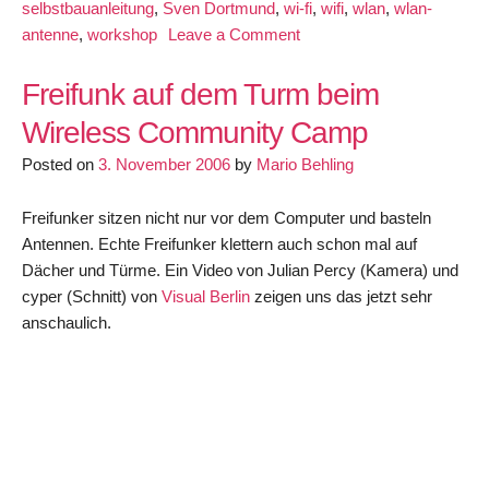
selbstbauanleitung
,
Sven Dortmund
,
wi-fi
,
wifi
,
wlan
,
wlan-
on
antenne
,
workshop
Leave a Comment
WLAN-
Antenne
Freifunk auf dem Turm beim
Selbstbauanleitung
Wireless Community Camp
einer
Posted on
3. November 2006
by
Mario Behling
Dosenantenne
Freifunker sitzen nicht nur vor dem Computer und basteln
Antennen. Echte Freifunker klettern auch schon mal auf
Dächer und Türme. Ein Video von Julian Percy (Kamera) und
cyper (Schnitt) von
Visual Berlin
zeigen uns das jetzt sehr
anschaulich.