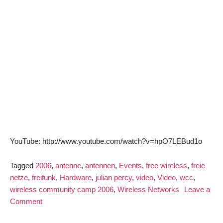
YouTube: http://www.youtube.com/watch?v=hpO7LEBud1o
Tagged
2006
,
antenne
,
antennen
,
Events
,
free wireless
,
freie
netze
,
freifunk
,
Hardware
,
julian percy
,
video
,
Video
,
wcc
,
wireless community camp 2006
,
Wireless Networks
Leave a
on
Comment
Freifunk