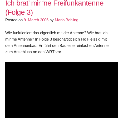
auf
Ich brat’ mir ‘ne Freifunkantenne
dem
(Folge 3)
Turm
Posted on
beim
9. March 2006
by
Mario Behling
Wireless
Community
Wie funktioniert das eigentlich mit der Antenne? Wie brat ich
Camp
mir ‘ne Antenne? In Folge 3 beschäftigt sich Flo Fleissig mit
dem Antennenbau. Er führt den Bau einer einfachen Antenne
zum Anschluss an den WRT vor.