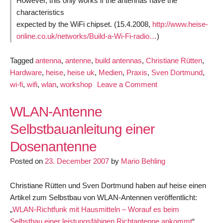
However, this only works if the antennas have the
characteristics
expected by the WiFi chipset. (15.4.2008,
http://www.heise-
online.co.uk/networks/Build-a-Wi-Fi-radio…
)
Tagged
antenna
,
antenne
,
build antennas
,
Christiane Rütten
,
Hardware
,
heise
,
heise uk
,
Medien
,
Praxis
,
Sven Dortmund
,
on
wi-fi
,
wifi
,
wlan
,
workshop
Leave a Comment
Build
a
WLAN-Antenne
simple
Selbstbauanleitung einer
Wi-
Dosenantenne
Fi
antenna
Posted on
23. December 2007
by
Mario Behling
using
household
Christiane Rütten und Sven Dortmund haben auf heise einen
materials
Artikel zum Selbstbau von WLAN-Antennen veröffentlicht:
–
„
WLAN-Richtfunk mit Hausmitteln – Worauf es beim
Workshop
Selbstbau einer leistungsfähigen Richtantenne ankommt
“