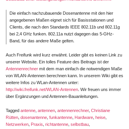
online
at
Die einfach nachzubauende Dosenantenne mit den hier
heise
angegebenen Maßen eignet sich für Basisstationen und
UK
Clients, die nach den Standards IEEE 802.11b und 802.11g
bei 2,4 GHz funken. 802.11a nutzt dagegen das 5-GHz-
Band, für das andere Maße gelten.
Auch Freifunk wird kurz erwähnt. Leider gibt es keinen Link zu
unserer Website. Ein tolles Feature des Beitrags ist der
Antennenrechner
mit dem man einfach die notwendigen Maße
von WLAN-Antennen berechnen kann. In unserem Wiki gibt es
weitere Infos zu WLan-Antennen unter:
http://wiki.freifunk.net/WLAN-Antennen
. Wir freuen uns immer
über Ergänzungen und Antennen-Bauanleitungen.
Tagged
antenne
,
antennen
,
antennenrechner
,
Christiane
Rütten
,
dosenantenne
,
funkantenne
,
Hardware
,
heise
,
Netzwerken
,
Praxis
,
richtantenne
,
selbstbau
,