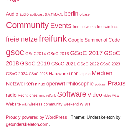
berlin
Audio
audio
audiocast
B.A.T.M.A.N.
c-base
Community
Events
free networks
free wireless
freifunk
freie netze
Google Summer of Code
gsoc
GSoC 2017
GSoC
GSoC2014
GSoC 2016
2018
GSoC 2019
GSoC 2021
GSoC 2022
GSoC 2023
Medien
GSoC 2024
Hardware
leipzig
GSoC 2025
LEDE
Praxis
Netzwerken
openwrt
Philosophie
ninux
podcast
Software
Video
radio
Rechtliches
wcw
rundfreifunk
video
wlan
Website
wireless community weekend
wiki
Proudly powered by WordPress
|
Theme: Underskeleton by
getunderskeleton.com
.