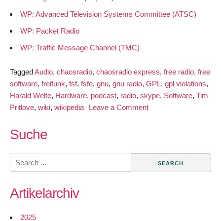
WP: Advanced Television Systems Committee (ATSC)
WP: Packet Radio
WP: Traffic Message Channel (TMC)
Tagged
Audio
,
chaosradio
,
chaosradio express
,
free radio
,
free
software
,
freifunk
,
fsf
,
fsfe
,
gnu
,
gnu radio
,
GPL
,
gpl violations
,
Harald Welte
,
Hardware
,
podcast
,
radio
,
skype
,
Software
,
Tim
on
Pritlove
,
wiki
,
wikipedia
Leave a Comment
Chaosradio
Express
Suche
mit
Harald
Search
Welte
for:
zum
Artikelarchiv
Thema
“Software
Defined
2025