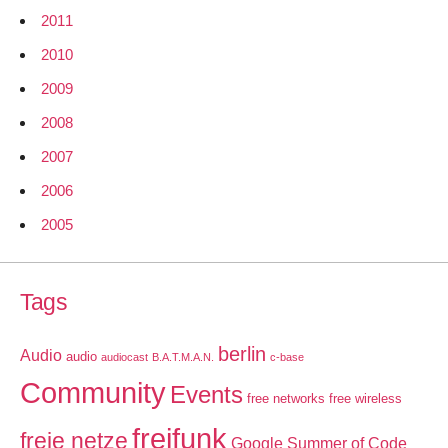
2011
2010
2009
2008
2007
2006
2005
Tags
berlin
Audio
audio
audiocast
B.A.T.M.A.N.
c-base
Community
Events
free networks
free wireless
freifunk
freie netze
Google Summer of Code