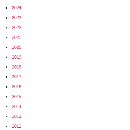
Radio”
2024
und
technische
2023
Grundlagen
2022
und
2021
Entwicklung
mit
2020
GNU
2019
Radio
2018
2017
2016
2015
2014
2013
2012