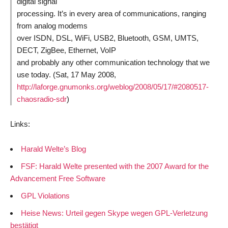
digital signal
processing. It’s in every area of communications, ranging
from analog modems
over ISDN, DSL, WiFi, USB2, Bluetooth, GSM, UMTS,
DECT, ZigBee, Ethernet, VoIP
and probably any other communication technology that we
use today. (
Sat, 17 May 2008,
http://laforge.gnumonks.org/weblog/2008/05/17/#2080517-
chaosradio-sdr
)
Links:
Harald Welte’s Blog
FSF: Harald Welte presented with the 2007 Award for the
Advancement Free Software
GPL Violations
Heise News: Urteil gegen Skype wegen GPL-Verletzung
bestätigt