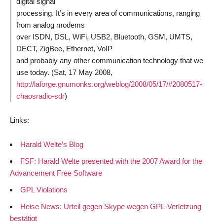
digital signal
processing. It’s in every area of communications, ranging
from analog modems
over ISDN, DSL, WiFi, USB2, Bluetooth, GSM, UMTS,
DECT, ZigBee, Ethernet, VoIP
and probably any other communication technology that we
use today. (
Sat, 17 May 2008,
http://laforge.gnumonks.org/weblog/2008/05/17/#2080517-
chaosradio-sdr
)
Links:
Harald Welte’s Blog
FSF: Harald Welte presented with the 2007 Award for the
Advancement Free Software
GPL Violations
Heise News: Urteil gegen Skype wegen GPL-Verletzung
bestätigt