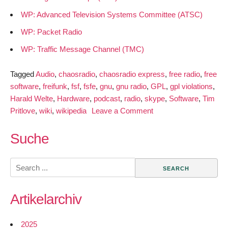
WP: Advanced Television Systems Committee (ATSC)
WP: Packet Radio
WP: Traffic Message Channel (TMC)
Tagged
Audio
,
chaosradio
,
chaosradio express
,
free radio
,
free
software
,
freifunk
,
fsf
,
fsfe
,
gnu
,
gnu radio
,
GPL
,
gpl violations
,
Harald Welte
,
Hardware
,
podcast
,
radio
,
skype
,
Software
,
Tim
on
Pritlove
,
wiki
,
wikipedia
Leave a Comment
Chaosradio
Express
Suche
mit
Harald
Search
Welte
for:
zum
Artikelarchiv
Thema
“Software
Defined
2025