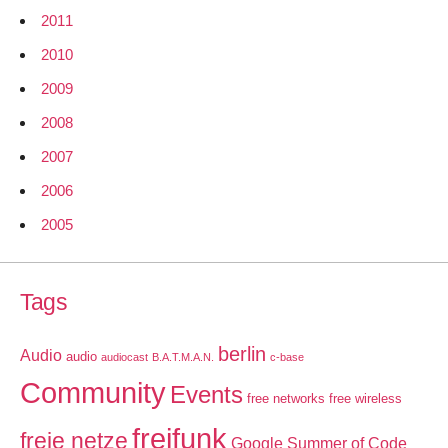
2011
2010
2009
2008
2007
2006
2005
Tags
berlin
Audio
audio
audiocast
B.A.T.M.A.N.
c-base
Community
Events
free networks
free wireless
freifunk
freie netze
Google Summer of Code