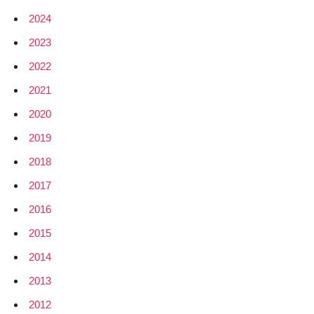
Radio”
2024
und
technische
2023
Grundlagen
2022
und
2021
Entwicklung
mit
2020
GNU
2019
Radio
2018
2017
2016
2015
2014
2013
2012