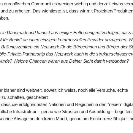
den europäischen Communities weniger wichtig und derzeit etwas vern
und zu arbeiten. Das wichtigste ist, dass wir mit Projekten/Produkten
aben.
ren in Dänemark und kannst aus einiger Entfernung mitverfolgen, dass 
N für Berlin" an einen einzigen kommerziellen Provider abzugeben. W
n Ballungszentren ein Netzwerk für die Bürgerinnen und Bürger dier St
Public-Private-Partnership das Netzwerk auch in die strukturschwach
t würde? Welche Chancen wären aus Deiner Sicht damit verbunden?
er bisher sind weltweit, soweit ich weiss, noch alle Versuche, echte
zu schaffen, gescheitert
ass die erfolgreichsten Nationen und Regionen in den "neuen" digit
fentliche Infrastruktur – genau wie Strassen und Ausbildung – begriffe
lso eine Absage an den freien Markt, genau um Konkurrenzfähigkeit 