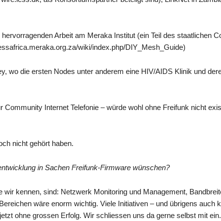
ervorragenden Arbeit am Meraka Institut (ein Teil des staatlichen Co
irelessafrica.meraka.org.za/wiki/index.php/DIY_Mesh_Guide)
ey, wo die ersten Nodes unter anderem eine HIV/AIDS Klinik und der
r Community Internet Telefonie – würde wohl ohne Freifunk nicht exis
noch nicht gehört haben.
rentwicklung in Sachen Freifunk-Firmware wünschen?
die wir kennen, sind: Netzwerk Monitoring und Management, Bandbrei
n Bereichen wäre enorm wichtig. Viele Initiativen – und übrigens auch
zt ohne grossen Erfolg. Wir schliessen uns da gerne selbst mit ein.