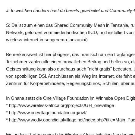
J: In welchen Ländern hast du bereits gearbeitet und Community-
S: Da ist zum einen das Shared Community Mesh in Tanzania, rund
Network, gefördert vom niederländischen IICD, und installiert von 
wireless-internet-in-sengerema-tanzania/)
Bemerkenswert ist hier übrigens, das man sich um ein tragfähiges
Teilnehmer zahlen alle einen monatlichen Beitrag und helfen so, die 
Geisteshaltung kann also durchaus auch "nicht gratis" bedeuten. U
von spottbilligen DSL Anschlüssen als Weg ins Internet, der fehlt
Zentrum für Körperbehinderte, Regierungsbüros, Schulen, aber au
In Ghana setzt die One Village Foundation im Winneba Open Digital
* http://www.wireless-africa.org/projects/GH_onevillage
* http://www.onevillagefoundation.org/ovf/
* http://www.wodiv.opendigitalvillage.net/index.php?title=Main_Pa
Ein anders Partnerprojekt der Wireless Africa Initiative (an der wi