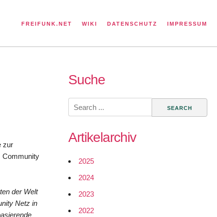
FREIFUNK.NET
WIKI
DATENSCHUTZ
IMPRESSUM
Suche
Search
for:
Artikelarchiv
e zur
ess Community
2025
2024
rten der Welt
2023
nity Netz in
2022
basierende