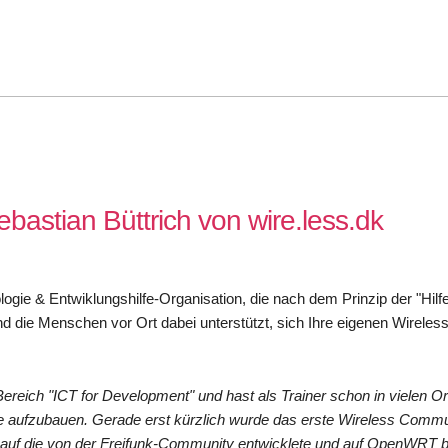
Sebastian Büttrich von wire.less.dk
logie & Entwiklungshilfe-Organisation, die nach dem Prinzip der "Hilf
 und die Menschen vor Ort dabei unterstützt, sich Ihre eigenen Wirel
 Bereich "ICT for Development" und hast als Trainer schon in vielen O
e aufzubauen. Gerade erst kürzlich wurde das erste Wireless Commu
ei auf die von der Freifunk-Community entwicklete und auf OpenWRT 