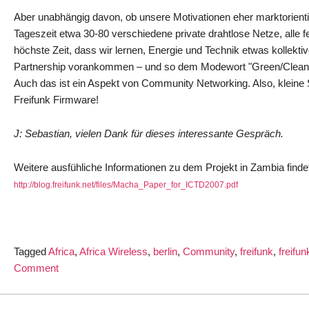
Aber unabhängig davon, ob unsere Motivationen eher marktorientie
Tageszeit etwa 30-80 verschiedene private drahtlose Netze, alle 
höchste Zeit, dass wir lernen, Energie und Technik etwas kollektiv
Partnership vorankommen – und so dem Modewort "Green/Clean 
Auch das ist ein Aspekt von Community Networking. Also, kleine 
Freifunk Firmware!
J: Sebastian, vielen Dank für dieses interessante Gespräch.
Weitere ausfühliche Informationen zu dem Projekt in Zambia find
http://blog.freifunk.net/files/Macha_Paper_for_ICTD2007.pdf
Tagged
Africa
,
Africa Wireless
,
berlin
,
Community
,
freifunk
,
freifu
on
Comment
freifunk
in