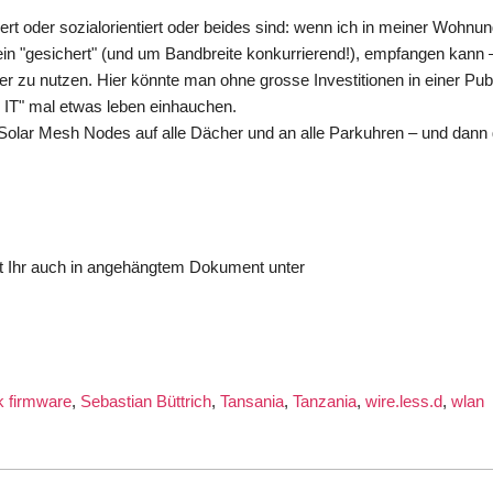
rt oder sozialorientiert oder beides sind: wenn ich in meiner Wohnun
fein "gesichert" (und um Bandbreite konkurrierend!), empfangen kann –
er zu nutzen. Hier könnte man ohne grosse Investitionen in einer Publ
IT" mal etwas leben einhauchen.
Solar Mesh Nodes auf alle Dächer und an alle Parkuhren – und dann 
et Ihr auch in angehängtem Dokument unter
nk firmware
,
Sebastian Büttrich
,
Tansania
,
Tanzania
,
wire.less.d
,
wlan