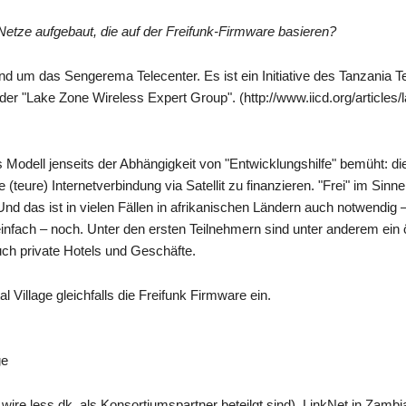
Netze aufgebaut, die auf der Freifunk-Firmware basieren?
 um das Sengerema Telecenter. Es ist ein Initiative des Tanzania T
der "Lake Zone Wireless Expert Group". (http://www.iicd.org/articles/
 Modell jenseits der Abhängigkeit von "Entwicklungshilfe" bemüht: di
(teure) Internetverbindung via Satellit zu finanzieren. "Frei" im Sinne
nd das ist in vielen Fällen in afrikanischen Ländern auch notwendig 
 einfach – noch. Unter den ersten Teilnehmern sind unter anderem ein 
ch private Hotels und Geschäfte.
 Village gleichfalls die Freifunk Firmware ein.
ge
r, wire.less.dk, als Konsortiumspartner beteilgt sind), LinkNet in Zamb