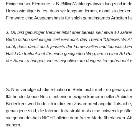
Einige dieser Elemente, z.B. Billing/Zahlungsabwicklung sind in 
Umso wichtiger ist es, dass wir langsam lernen, global zu denken 
Firmware eine Ausgangsbasis für solch gemeinsames Arbeiten h
J: Du bist gebürtiger Berliner lebst aber bereits seit etwa 10 Jah
Berlin schon seit einiger Zeit versucht, das Thema "Offenes WLA
nicht, dass damit auch jenseits der komerziellen und touristische
Hälst Du freifunk.net für einen geeigneten Weg, um in einer Art 
der Stadt zu bringen, wo es eigentlich am dringensten gebrauch
S: Nun verfolge ich die Situation in Berlin nicht mehr so genau, ab
flächendeckende Netze mit einem eizigen komemrziellen Anbieter 
Bedenkenswert finde ich in diesem Zusammenhang die Tatsache, d
genau jene sind, die Internet-Infrastruktur als eine notwendige öf
sie genau deshalb NICHT alleine dem freien Markt ûberlassen. A
sichern.