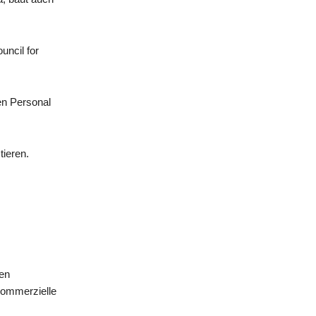
uncil for
en Personal
tieren.
ten
 kommerzielle