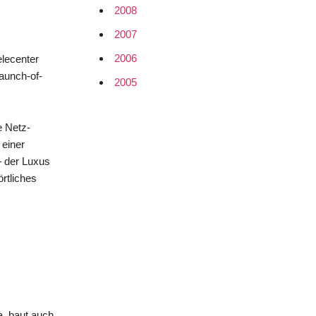
2008
2007
2006
elecenter
launch-of-
2005
e Netz-
 einer
– der Luxus
örtliches
ia, baut auch