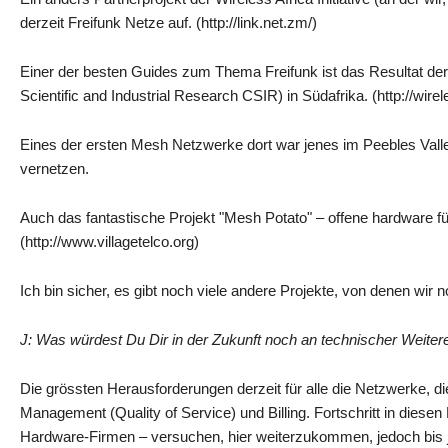
derzeit Freifunk Netze auf. (http://link.net.zm/)
Einer der besten Guides zum Thema Freifunk ist das Resultat der h
Scientific and Industrial Research CSIR) in Südafrika. (http://w
Eines der ersten Mesh Netzwerke dort war jenes im Peebles Vall
vernetzen.
Auch das fantastische Projekt "Mesh Potato" – offene hardware fü
(http://www.villagetelco.org)
Ich bin sicher, es gibt noch viele andere Projekte, von denen wir 
J: Was würdest Du Dir in der Zukunft noch an technischer Weite
Die grössten Herausforderungen derzeit für alle die Netzwerke, 
Management (Quality of Service) und Billing. Fortschritt in diese
Hardware-Firmen – versuchen, hier weiterzukommen, jedoch bis jet