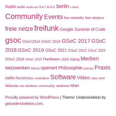
berlin
Audio
audio
audiocast
B.A.T.M.A.N.
c-base
Community
Events
free networks
free wireless
freifunk
freie netze
Google Summer of Code
gsoc
GSoC 2017
GSoC
GSoC2014
GSoC 2016
2018
GSoC 2019
GSoC 2021
GSoC 2022
GSoC 2023
Medien
GSoC 2024
Hardware
leipzig
GSoC 2025
LEDE
Praxis
Netzwerken
openwrt
Philosophie
ninux
podcast
Software
Video
radio
Rechtliches
wcw
rundfreifunk
video
wlan
Website
wireless community weekend
wiki
Proudly powered by WordPress
|
Theme: Underskeleton by
getunderskeleton.com
.