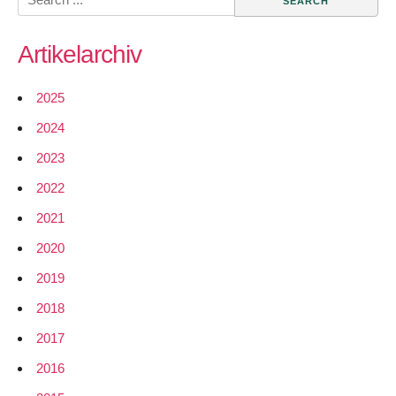
ein
for:
Interview
Artikelarchiv
mit
Sebastian
Büttrich
2025
von
2024
wire.less.dk
2023
2022
2021
2020
2019
2018
2017
2016