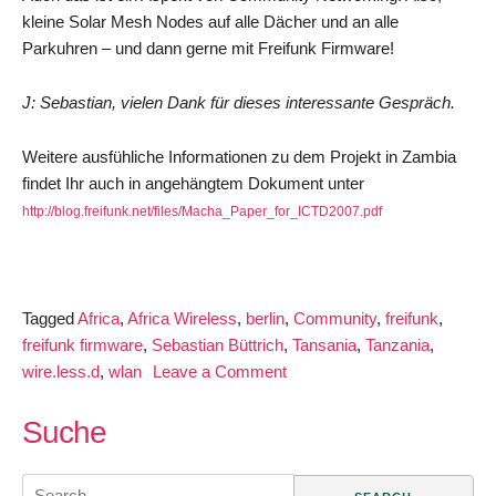
kleine Solar Mesh Nodes auf alle Dächer und an alle
Parkuhren – und dann gerne mit Freifunk Firmware!
J: Sebastian, vielen Dank für dieses interessante Gespräch.
Weitere ausfühliche Informationen zu dem Projekt in Zambia
findet Ihr auch in angehängtem Dokument unter
http://blog.freifunk.net/files/Macha_Paper_for_ICTD2007.pdf
Tagged
Africa
,
Africa Wireless
,
berlin
,
Community
,
freifunk
,
freifunk firmware
,
Sebastian Büttrich
,
Tansania
,
Tanzania
,
on
wire.less.d
,
wlan
Leave a Comment
freifunk
in
Suche
Afrika
–
Search