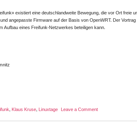
funk» existiert eine deutschlandweite Bewegung, die vor Ort freie u
nd angepasste Firmware auf der Basis von OpenWRT. Der Vortrag z
t am Aufbau eines Freifunk-Netzwerkes beteiligen kann.
mnitz
on
ifunk
,
Klaus Kruse
,
Linuxtage
Leave a Comment
Freifunk
auf
den