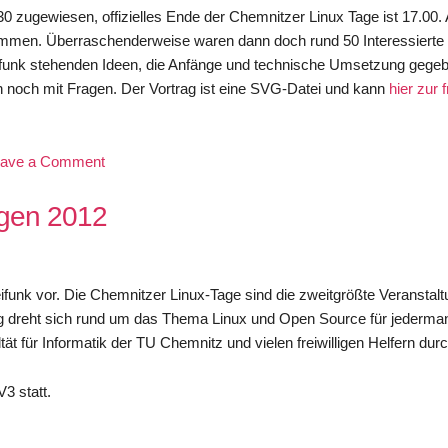
30 zugewiesen, offizielles Ende der Chemnitzer Linux Tage ist 17.00.
 kommen. Überraschenderweise waren dann doch rund 50 Interessiert
reifunk stehenden Ideen, die Anfänge und technische Umsetzung gegeb
 noch mit Fragen. Der Vortrag ist eine SVG-Datei und kann
hier zur 
on
eave a Comment
Freifunk
auf
agen 2012
den
Chemnitzer
Linuxtagen
eifunk vor. Die Chemnitzer Linux-Tage sind die zweitgrößte Veranstal
 dreht sich rund um das Thema Linux und Open Source für jederman
ür Informatik der TU Chemnitz und vielen freiwilligen Helfern durc
3 statt.