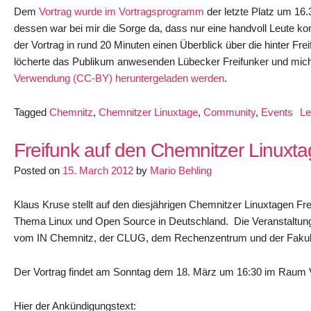
Dem
Vortrag wurde im Vortragsprogramm
der letzte Platz um 16.
dessen war bei mir die Sorge da, dass nur eine handvoll Leute
der Vortrag in rund 20 Minuten einen Überblick über die hinter F
löcherte das Publikum anwesenden Lübecker Freifunker und mich
Verwendung (CC-BY) heruntergeladen werden
.
Tagged
Chemnitz
,
Chemnitzer Linuxtage
,
Community
,
Events
L
Freifunk auf den Chemnitzer Linuxt
Posted on
15. March 2012
by
Mario Behling
Klaus Kruse stellt auf den diesjährigen Chemnitzer Linuxtagen Fr
Thema Linux und Open Source in Deutschland. Die Veranstaltung
vom IN Chemnitz, der CLUG, dem Rechenzentrum und der Fakultät f
Der Vortrag findet am Sonntag dem 18. März um 16:30 im Raum V
Hier der Ankündigungstext: