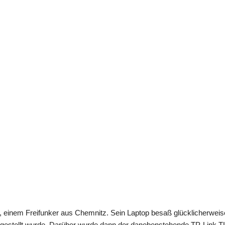
r, einem Freifunker aus Chemnitz. Sein Laptop besaß glücklicherweis
ergestellt wurde. Darüber wurde dann der danebenstehende TP-Lin