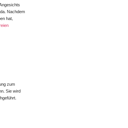
 Angesichts
e da. Nachdem
en hat,
freien
tung zum
n. Sie wird
hgeführt.