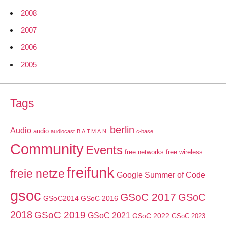
2008
2007
2006
2005
Tags
berlin
Audio
audio
audiocast
B.A.T.M.A.N.
c-base
Community
Events
free networks
free wireless
freifunk
freie netze
Google Summer of Code
gsoc
GSoC 2017
GSoC
GSoC2014
GSoC 2016
2018
GSoC 2019
GSoC 2021
GSoC 2022
GSoC 2023