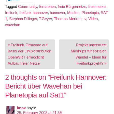
Tagged
Community
,
fernsehen
,
freie Bürgernetze
,
freie netze
,
freifunk
,
freifunk hannover
,
hannover
,
Medien
,
Planetopia
,
SAT
1
,
Stephan Dillinger
,
T.Geyer
,
Thomas Merken
,
tv
,
Video
,
wavehan
Post
« Freifunk-Firmware auf
Projekt unterstützt
navigation
Basis der Linuxdistribution
Mashups für sozialen
OpenWRT ermöglicht
Wandel – Ideen für
Aufbau freier Netze
Freifunkprojekt? »
2 thoughts on “
Freifunk Hannover:
Bericht über Wavehan bei
Planetopia auf Sat1
”
knox
says:
25. February 2008 at 21:39