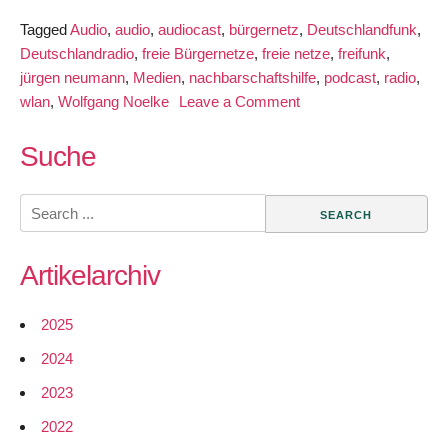
Tagged
Audio
,
audio
,
audiocast
,
bürgernetz
,
Deutschlandfunk
,
Deutschlandradio
,
freie Bürgernetze
,
freie netze
,
freifunk
,
jürgen neumann
,
Medien
,
nachbarschaftshilfe
,
podcast
,
radio
,
on
wlan
,
Wolfgang Noelke
Leave a Comment
Deutschlandfunk:
Freifunk
Suche
bietet
kostenloses
Search
Internet
for:
per
Artikelarchiv
Nachbarschaftshilfe,
“Anschluss
nebenan”
2025
2024
2023
2022