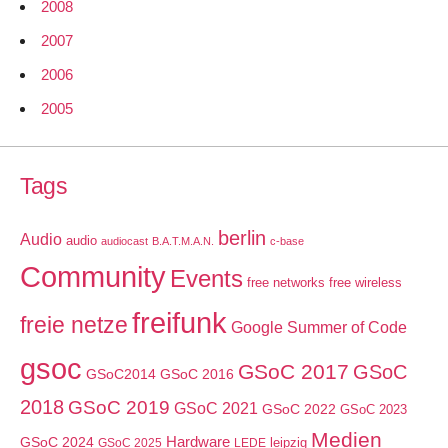
2008
2007
2006
2005
Tags
berlin
Audio
audio
audiocast
B.A.T.M.A.N.
c-base
Community
Events
free networks
free wireless
freifunk
freie netze
Google Summer of Code
gsoc
GSoC 2017
GSoC
GSoC2014
GSoC 2016
2018
GSoC 2019
GSoC 2021
GSoC 2022
GSoC 2023
Medien
GSoC 2024
Hardware
leipzig
GSoC 2025
LEDE