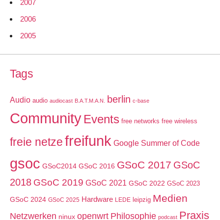
2007
2006
2005
Tags
berlin
Audio
audio
audiocast
B.A.T.M.A.N.
c-base
Community
Events
free networks
free wireless
freifunk
freie netze
Google Summer of Code
gsoc
GSoC 2017
GSoC
GSoC2014
GSoC 2016
2018
GSoC 2019
GSoC 2021
GSoC 2022
GSoC 2023
Medien
GSoC 2024
Hardware
leipzig
GSoC 2025
LEDE
Praxis
Netzwerken
openwrt
Philosophie
ninux
podcast