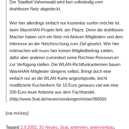
Der Stadtteil Vahrenwald wird fast vollständig vom
drahtlosen Netz abgedeckt.
Wer hier allerdings einfach nur kostenlos surfen möchte ist
beim WaveHAN-Projekt fehl. am Platze. Denn die drahtlosen
Macher haben sich ein Netz mit Aktiven Mitgliedern und dem
Interesse an der Netzforschung zum Ziel gesetzt. Wer hier
mitmachen will muss hier keinen Mitgliedbeitrag zahlen,
dafür aber anderen zumindest seine Rechner-Ressourcen
zur Verfügung stellen. Die WLAN-Richtfunkantennen bauen
WaveHAN-Mitglieder übrigens selbst. Bringt doch eine
einfach nur an die WLAN-Karte angestöpselte, leicht
modifizierte Kuchenform für 10 Euro genauso viel wie eine
200 Euro teuer Antenne aus dem Fachhandel.
(http://www.3sat.de/neues/sendungen/show/36650/)
[via mickey]
Tagged
2.9.2002
,
3S Neues
,
3sat
,
antennen
,
antennenbau
,