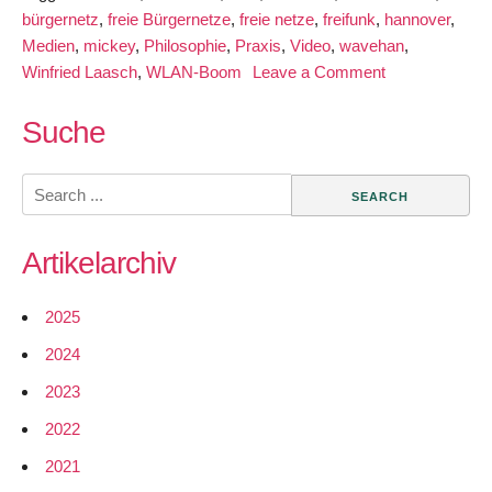
bürgernetz
,
freie Bürgernetze
,
freie netze
,
freifunk
,
hannover
,
Medien
,
mickey
,
Philosophie
,
Praxis
,
Video
,
wavehan
,
on
Winfried Laasch
,
WLAN-Boom
Leave a Comment
3Sat
Neues
Suche
über
die
Search
Anfänge
for:
freier
Artikelarchiv
Bürgernetze
2025
2024
2023
2022
2021