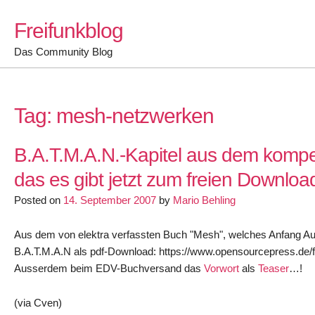
Skip
Freifunkblog
to
content
Das Community Blog
Tag:
mesh-netzwerken
B.A.T.M.A.N.-Kapitel aus dem kompe
das es gibt jetzt zum freien Downloa
Posted on
14. September 2007
by
Mario Behling
Aus dem von elektra verfassten Buch "Mesh", welches Anfang Au
B.A.T.M.A.N als pdf-Download: https://www.opensourcepress.de/
Ausserdem beim EDV-Buchversand das
Vorwort
als
Teaser
…!
(via Cven)