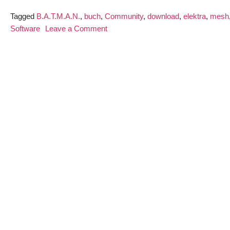
Tagged
B.A.T.M.A.N.
,
buch
,
Community
,
download
,
elektra
,
mesh
on
Software
Leave a Comment
B.A.T.M.A.N.-
Kapitel
aus
dem
kompetentesten
Buch
über
freie
Mesh-
Netzwerke,
das
es
gibt
jetzt
zum
freien