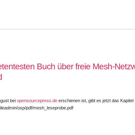
tentesten Buch über freie Mesh-Netz
d
gust bei
opensourcepress.de
erschienen ist, gibt es jetzt das Kapitel
fileadmin/osp/pdf/mesh_leseprobe.pdf