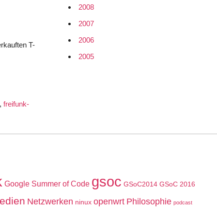
2008
2007
2006
erkauften T-
2005
,
freifunk-
k
gsoc
Google Summer of Code
GSoC2014
GSoC 2016
edien
Netzwerken
openwrt
Philosophie
ninux
podcast