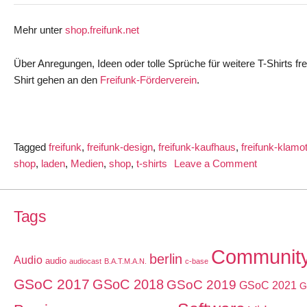
Mehr unter
shop.freifunk.net
Über Anregungen, Ideen oder tolle Sprüche für weitere T-Shirts fr
Shirt gehen an den
Freifunk-Förderverein
.
Tagged
freifunk
,
freifunk-design
,
freifunk-kaufhaus
,
freifunk-klamo
on
shop
,
laden
,
Medien
,
shop
,
t-shirts
Leave a Comment
T-
Shirts
aus
Tags
dem
Freifunk-
Communit
berlin
Audio
audio
Shop
audiocast
B.A.T.M.A.N.
c-base
GSoC 2017
GSoC 2018
GSoC 2019
GSoC 2021
G