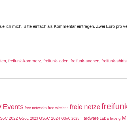
eue ich mich. Bitte einfach als Kommentar eintragen. Zwei Euro pro v
tten
,
freifunk-kommerz
,
freifunk-laden
,
freifunk-sachen
,
freifunk-shirts
y
freifun
Events
freie netze
free networks
free wireless
M
SoC 2022
GSoC 2024
Hardware
GSoC 2023
leipzig
GSoC 2025
LEDE