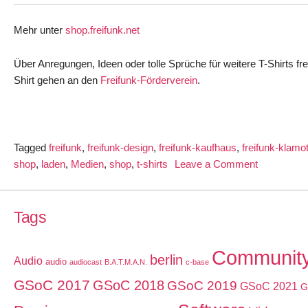
Mehr unter
shop.freifunk.net
Über Anregungen, Ideen oder tolle Sprüche für weitere T-Shirts fr
Shirt gehen an den
Freifunk-Förderverein
.
Tagged
freifunk
,
freifunk-design
,
freifunk-kaufhaus
,
freifunk-klamo
on
shop
,
laden
,
Medien
,
shop
,
t-shirts
Leave a Comment
T-
Shirts
aus
Tags
dem
Freifunk-
Communit
berlin
Audio
audio
Shop
audiocast
B.A.T.M.A.N.
c-base
GSoC 2017
GSoC 2018
GSoC 2019
GSoC 2021
G