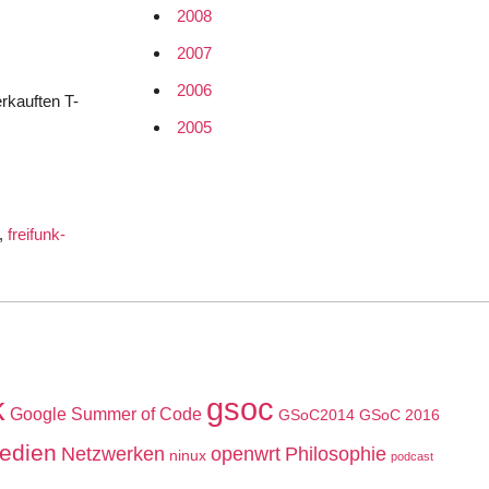
2008
2007
2006
erkauften T-
2005
,
freifunk-
k
gsoc
Google Summer of Code
GSoC2014
GSoC 2016
edien
Netzwerken
openwrt
Philosophie
ninux
podcast