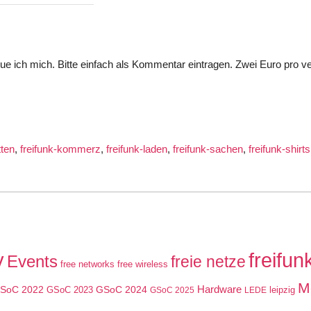
eue ich mich. Bitte einfach als Kommentar eintragen. Zwei Euro pro v
tten
,
freifunk-kommerz
,
freifunk-laden
,
freifunk-sachen
,
freifunk-shirts
y
freifun
Events
freie netze
free networks
free wireless
M
SoC 2022
GSoC 2024
Hardware
GSoC 2023
leipzig
GSoC 2025
LEDE