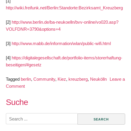
[1]
http://wiki.freifunk.net/Berlin:Standorte:Bezirksamt_Kreuzberg
[2]
http://www.berlin.de/ba-neukoelln/bvv-online/vo020.asp?
VOLFDNR=3790&options=4
[3]
http://www.mabb.de/information/wlan/public-wifi.html
[4]
https://digitalegesellschaft.de/portfolio-items/storerhaftung-
beseitigen/#gesetz
Tagged
berlin
,
Community
,
Kiez
,
kreuzberg
,
Neukölln
Leave a
on
Comment
Rathaus
Berlin-
Suche
Neukölln
funkt
Search
frei!
for: