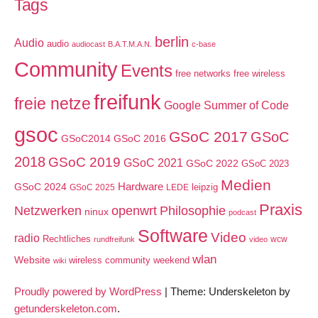
Tags
berlin
Audio
audio
audiocast
B.A.T.M.A.N.
c-base
Community
Events
free networks
free wireless
freifunk
freie netze
Google Summer of Code
gsoc
GSoC 2017
GSoC
GSoC2014
GSoC 2016
2018
GSoC 2019
GSoC 2021
GSoC 2022
GSoC 2023
Medien
GSoC 2024
Hardware
leipzig
GSoC 2025
LEDE
Praxis
Netzwerken
openwrt
Philosophie
ninux
podcast
Software
Video
radio
Rechtliches
wcw
rundfreifunk
video
wlan
Website
wireless community weekend
wiki
Proudly powered by WordPress
|
Theme: Underskeleton by
getunderskeleton.com
.