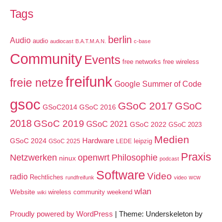
Tags
berlin
Audio
audio
audiocast
B.A.T.M.A.N.
c-base
Community
Events
free networks
free wireless
freifunk
freie netze
Google Summer of Code
gsoc
GSoC 2017
GSoC
GSoC2014
GSoC 2016
2018
GSoC 2019
GSoC 2021
GSoC 2022
GSoC 2023
Medien
GSoC 2024
Hardware
leipzig
GSoC 2025
LEDE
Praxis
Netzwerken
openwrt
Philosophie
ninux
podcast
Software
Video
radio
Rechtliches
wcw
rundfreifunk
video
wlan
Website
wireless community weekend
wiki
Proudly powered by WordPress
|
Theme: Underskeleton by