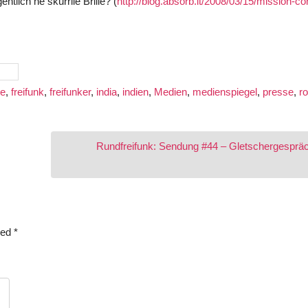
tlich ne skurrile Brille? (
http://blog.absorb.it/2008/03/15/mission-con
ze
,
freifunk
,
freifunker
,
india
,
indien
,
Medien
,
medienspiegel
,
presse
,
r
Rundfreifunk: Sendung #44 – Gletschergespr
ked
*