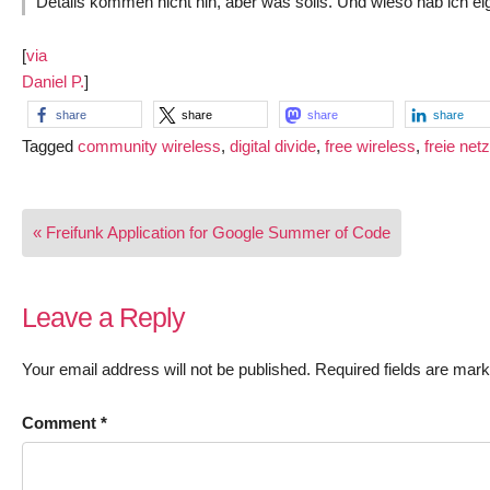
Details kommen nicht hin, aber was solls. Und wieso hab ich eigen
[
via
Daniel P.
]
share
share
share
share
Tagged
community wireless
,
digital divide
,
free wireless
,
freie net
Post
« Freifunk Application for Google Summer of Code
navigation
Leave a Reply
Your email address will not be published.
Required fields are mar
Comment
*