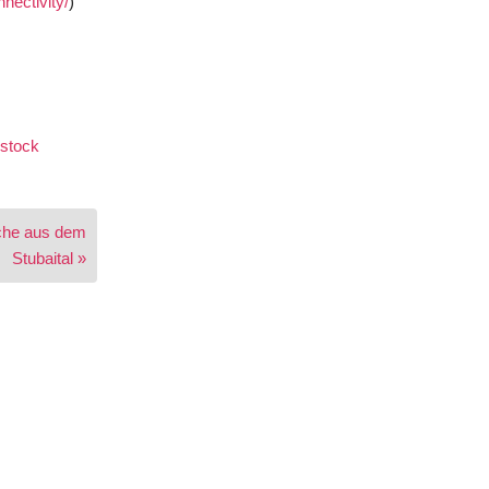
nectivity/
)
ostock
äche aus dem
Stubaital »