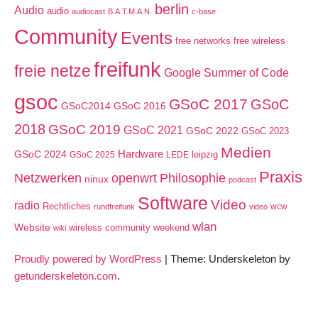
berlin
Audio
audio
audiocast
B.A.T.M.A.N.
c-base
Community
Events
free networks
free wireless
freifunk
freie netze
Google Summer of Code
gsoc
GSoC 2017
GSoC
GSoC2014
GSoC 2016
2018
GSoC 2019
GSoC 2021
GSoC 2022
GSoC 2023
Medien
GSoC 2024
Hardware
leipzig
GSoC 2025
LEDE
Praxis
Netzwerken
openwrt
Philosophie
ninux
podcast
Software
Video
radio
Rechtliches
wcw
rundfreifunk
video
wlan
Website
wireless community weekend
wiki
Proudly powered by WordPress
|
Theme: Underskeleton by
getunderskeleton.com
.