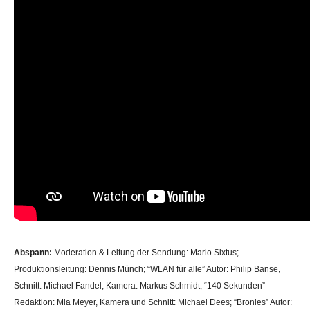
Abspann:
Moderation & Leitung der Sendung: Mario Sixtus;
Produktionsleitung: Dennis Münch; “WLAN für alle” Autor: Philip Banse,
Schnitt: Michael Fandel, Kamera: Markus Schmidt; “140 Sekunden”
Redaktion: Mia Meyer, Kamera und Schnitt: Michael Dees; “Bronies” Autor: