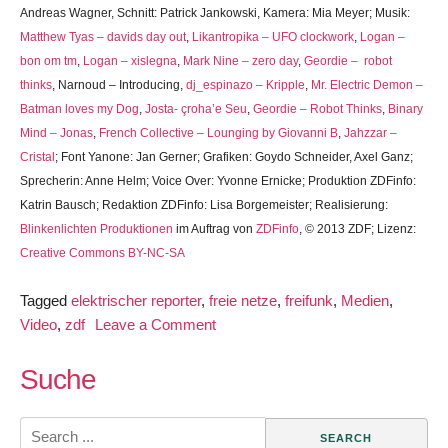
Andreas Wagner, Schnitt: Patrick Jankowski, Kamera: Mia Meyer; Musik:
Matthew Tyas – davids day out
,
Likantropika – UFO clockwork
,
Logan –
bon om tm
,
Logan – xislegna
,
Mark Nine – zero day
,
Geordie – robot
thinks
, Narnoud – Introducing,
dj_espinazo – Kripple
,
Mr. Electric Demon –
Batman loves my Dog
,
Josta- çroha’e Seu
,
Geordie – Robot Thinks
,
Binary
Mind – Jonas
,
French Collective – Lounging by Giovanni B
,
Jahzzar –
Cristal
; Font Yanone: Jan Gerner; Grafiken: Goydo Schneider, Axel Ganz;
Sprecherin: Anne Helm; Voice Over: Yvonne Ernicke; Produktion ZDFinfo:
Katrin Bausch; Redaktion ZDFinfo: Lisa Borgemeister; Realisierung:
Blinkenlichten Produktionen
im Auftrag von
ZDFinfo
, © 2013 ZDF; Lizenz:
Creative Commons BY-NC-SA
Tagged
elektrischer reporter
,
freie netze
,
freifunk
,
Medien
,
on
Video
,
zdf
Leave a Comment
Elektrischer
Reporter:
Suche
Freifunk
Search