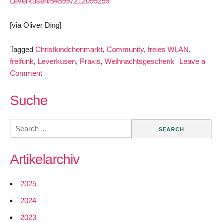
Leverkusen/545997212099259
[via Oliver Ding]
Tagged
Christkindchenmarkt
,
Community
,
freies WLAN
,
freifunk
,
Leverkusen
,
Praxis
,
Weihnachtsgeschenk
Leave a
on
Comment
Freifunk
als
Suche
Weihnachtsgeschenk
–
Search
Leverkusener
for:
Christkindchenmarkt
Artikelarchiv
bekommt
freies
WLAN
2025
2024
2023