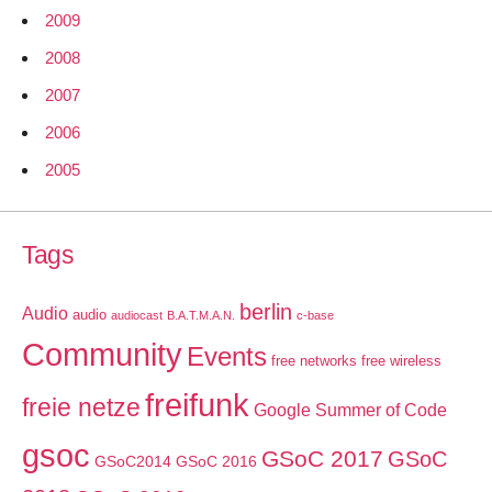
2009
2008
2007
2006
2005
Tags
berlin
Audio
audio
audiocast
B.A.T.M.A.N.
c-base
Community
Events
free networks
free wireless
freifunk
freie netze
Google Summer of Code
gsoc
GSoC 2017
GSoC
GSoC2014
GSoC 2016