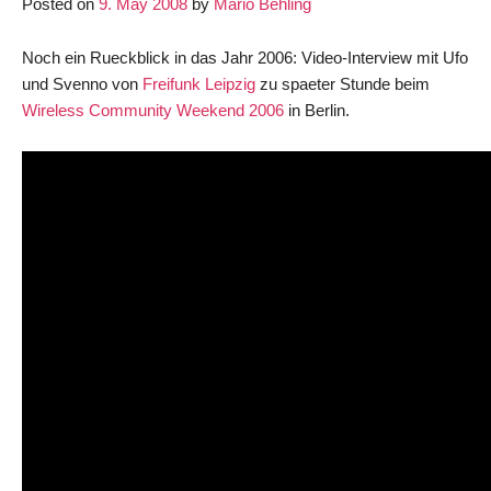
Posted on
9. May 2008
by
Mario Behling
Noch ein Rueckblick in das Jahr 2006: Video-Interview mit Ufo
und Svenno von
Freifunk Leipzig
zu spaeter Stunde beim
Wireless Community Weekend 2006
in Berlin.