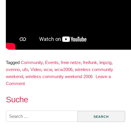
Tagged
Community
,
Events
,
freie netze
,
freifunk
,
leipzig
,
svenno
,
ufo
,
Video
,
wcw
,
wcw2006
,
wireless community
weekend
,
wireless community weekend 2006
Leave a
on
Comment
Freifunk
Leipzig
Suche
beim
Wireless
Search
Community
for:
Weekend