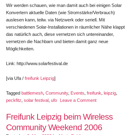
Wir werden schauen, wie man damit auch bei einigen Solar
Konvertern aktuelle Daten (wie Stromstärke/Verbrauch)
auslesen kann, teilw. via Netzwerk oder seriell. Mit
verschiedenen Solar-Installationen in räumlicher Nähe klappt
das natürlich auch, diese vernetzen sich untereinander,
vernetzen die Nachbarn und bieten damit ganz neue
Möglichkeiten.
Link: http://www.solarfestival.de
[via Ufa /
freifunk Leipzig
]
Tagged
battlemesh
,
Community
,
Events
,
freifunk
,
leipzig
,
on
peckfitz
,
solar festival
,
ufo
Leave a Comment
Freifunk
beim
Freifunk Leipzig beim Wireless
Deutschen
Community Weekend 2006
Solarfestival