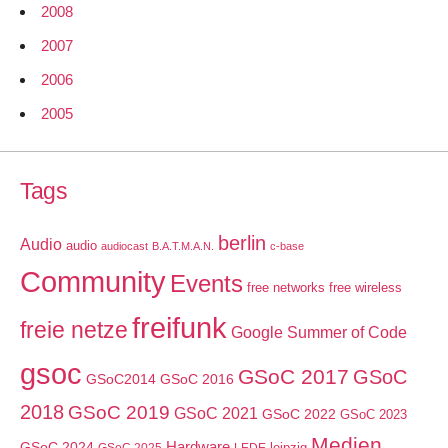
2008
2007
2006
2005
Tags
berlin
Audio
audio
audiocast
B.A.T.M.A.N.
c-base
Community
Events
free networks
free wireless
freifunk
freie netze
Google Summer of Code
gsoc
GSoC 2017
GSoC
GSoC2014
GSoC 2016
2018
GSoC 2019
GSoC 2021
GSoC 2022
GSoC 2023
Medien
GSoC 2024
Hardware
leipzig
GSoC 2025
LEDE