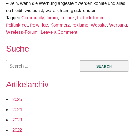
– Jein, wenn die Werbung abgestellt werden könnte und alles
so bleibt, wie es ist, wäre ich am glücklichsten.
Tagged
Community
,
forum
,
freifunk
,
freifunk-forum
,
freifunk.net
,
freiwillige
,
Kommerz
,
reklame
,
Website
,
Werbung
,
on
Wireless-Forum
Leave a Comment
Forum
auf
Suche
freifunk.net
Search
for:
Artikelarchiv
2025
2024
2023
2022