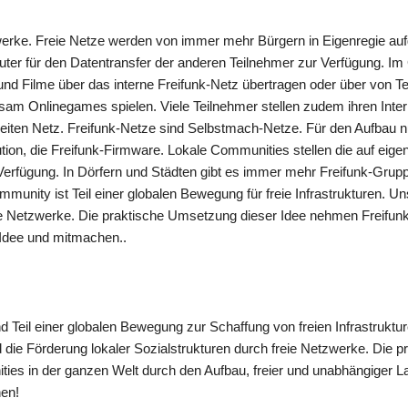
etzwerke. Freie Netze werden von immer mehr Bürgern in Eigenregie au
uter für den Datentransfer der anderen Teilnehmer zur Verfügung. I
 und Filme über das interne Freifunk-Netz übertragen oder über von T
nsam Onlinegames spielen. Viele Teilnehmer stellen zudem ihren Inte
iten Netz. Freifunk-Netze sind Selbstmach-Netze. Für den Aufbau 
tion, die Freifunk-Firmware. Lokale Communities stellen die auf eige
Verfügung. In Dörfern und Städten gibt es immer mehr Freifunk-Grup
munity ist Teil einer globalen Bewegung für freie Infrastrukturen. Un
e Netzwerke. Die praktische Umsetzung dieser Idee nehmen Freifun
 Idee und mitmachen..
 und Teil einer globalen Bewegung zur Schaffung von freien Infrastrukt
die Förderung lokaler Sozialstrukturen durch freie Netzwerke. Die p
s in der ganzen Welt durch den Aufbau, freier und unabhängiger L
hen!