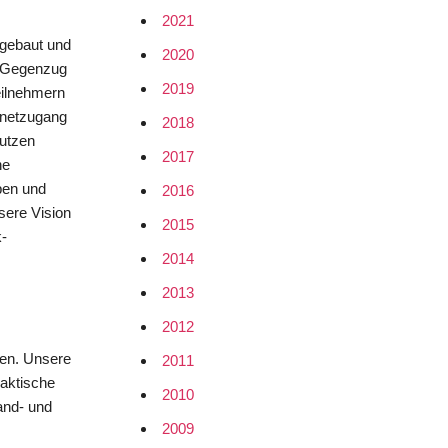
2021
fgebaut und
2020
m Gegenzug
2019
eilnehmern
rnetzugang
2018
nutzen
2017
ne
pen und
2016
sere Vision
2015
k-
2014
2013
2012
uren. Unsere
2011
raktische
2010
and- und
2009