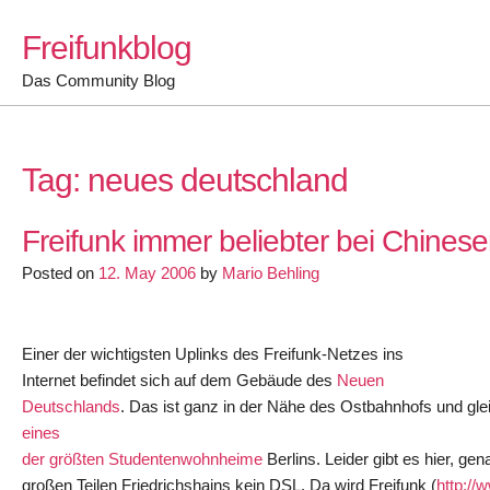
Skip
Freifunkblog
to
content
Das Community Blog
Tag:
neues deutschland
Freifunk immer beliebter bei Chines
Posted on
12. May 2006
by
Mario Behling
Einer der wichtigsten Uplinks des Freifunk-Netzes ins
Internet befindet sich auf dem Gebäude des
Neuen
Deutschlands
. Das ist ganz in der Nähe des Ostbahnhofs und gl
eines
der größten Studentenwohnheime
Berlins. Leider gibt es hier, gen
großen Teilen Friedrichshains kein DSL. Da wird Freifunk (
http://