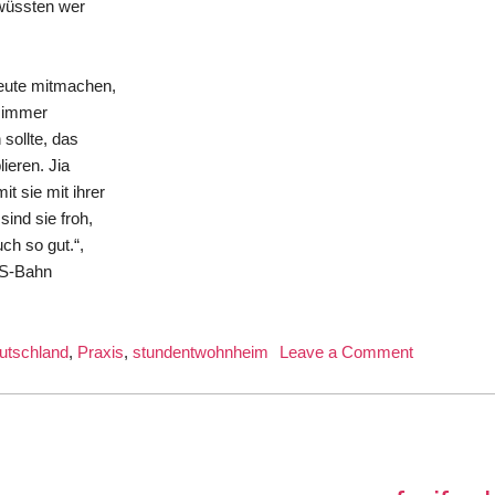
 wüssten wer
eute mitmachen,
a immer
 sollte, das
lieren. Jia
t sie mit ihrer
ind sie froh,
ch so gut.“,
e S-Bahn
on
utschland
,
Praxis
,
stundentwohnheim
Leave a Comment
Freifunk
immer
beliebter
bei
Chinesen