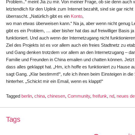
Problem..“ meint Jia zu mir. Von meiner Frage, ob sie denn auch
letztendlich für den Uplink zum Internet bezahlt, sind sie gar nicht
überrascht. „Natürlich gibt es ein
Konto
,
wo man etwas überweisen kann.“ Na ja, aber wenn nicht genug L
gibt es ein Problem, … aber bisher hat das auf freiwilliger Basis j
funktioniert. Und auch wenn der Internetzugang nicht funktionieren
Ziel des Projekts ist es vor allem auch ein freies Stadtnetz zu etab
und Gang denken trotzdem vor allem an den Internetzugang – dami
Familie und Freunden in China emailen und chatten können. Jetzt s
dass alles geklappt hat. „Hm, ich hoffe es funktioniert zu Hause au
sagt Gang. „Klar bestimmt!“, rufe ich ihnen beim Einsteigen in di
hinterher. „Schickt mir ein Email, wenn es klappt!“
Tagged
berlin
,
china
,
chinesen
,
Community
,
freifunk
,
nd
,
neues de
Tags