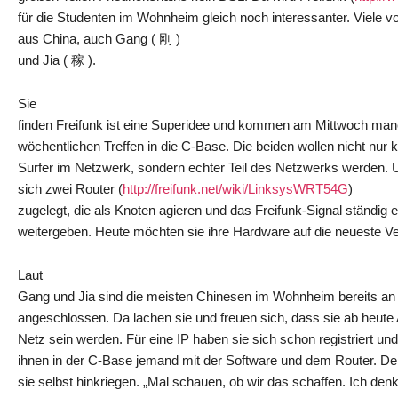
für die Studenten im Wohnheim gleich noch interessanter. Viele
aus China, auch Gang ( 刚 )
und Jia ( 稼 ).
Sie
finden Freifunk ist eine Superidee und kommen am Mittwoch m
wöchentlichen Treffen in die C-Base. Die beiden wollen nicht nur 
Surfer im Netzwerk, sondern echter Teil des Netzwerks werden. 
sich zwei Router (
http://freifunk.net/wiki/LinksysWRT54G
)
zugelegt, die als Knoten agieren und das Freifunk-Signal ständig
weitergeben. Heute möchten sie ihre Hardware auf die neueste Ve
Laut
Gang und Jia sind die meisten Chinesen im Wohnheim bereits an
angeschlossen. Da lachen sie und freuen sich, dass sie ab heut
Netz sein werden. Für eine IP haben sie sich schon registriert und j
ihnen in der C-Base jemand mit der Software und dem Router. De
sie selbst hinkriegen. „Mal schauen, ob wir das schaffen. Ich denk