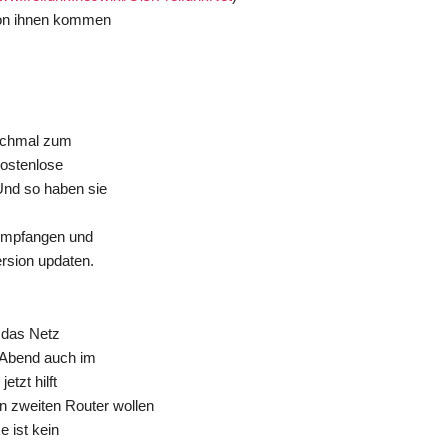
 von ihnen kommen
anchmal zum
kostenlose
Und so haben sie
 empfangen und
rsion updaten.
 das Netz
e Abend auch im
etzt hilft
n zweiten Router wollen
e ist kein