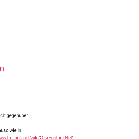
en
eich gegenüber
auso wie in
www.freifunk.net/wiki/OlsrFreifunkNet
)