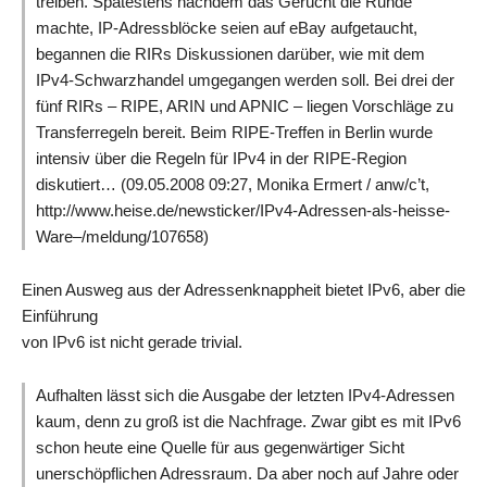
treiben. Spätestens nachdem das Gerücht die Runde
machte, IP-Adressblöcke seien auf eBay aufgetaucht,
begannen die RIRs Diskussionen darüber, wie mit dem
IPv4-Schwarzhandel umgegangen werden soll. Bei drei der
fünf RIRs – RIPE, ARIN und APNIC – liegen Vorschläge zu
Transferregeln bereit. Beim RIPE-Treffen in Berlin wurde
intensiv über die Regeln für IPv4 in der RIPE-Region
diskutiert… (09.05.2008 09:27, Monika Ermert / anw/c’t,
http://www.heise.de/newsticker/IPv4-Adressen-als-heisse-
Ware–/meldung/107658)
Einen Ausweg aus der Adressenknappheit bietet IPv6, aber die
Einführung
von IPv6 ist nicht gerade trivial.
Aufhalten lässt sich die Ausgabe der letzten IPv4-Adressen
kaum, denn zu groß ist die Nachfrage. Zwar gibt es mit IPv6
schon heute eine Quelle für aus gegenwärtiger Sicht
unerschöpflichen Adressraum. Da aber noch auf Jahre oder