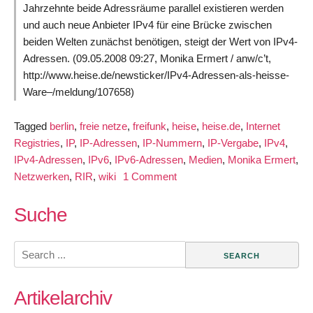
Jahrzehnte beide Adressräume parallel existieren werden
und auch neue Anbieter IPv4 für eine Brücke zwischen
beiden Welten zunächst benötigen, steigt der Wert von IPv4-
Adressen. (09.05.2008 09:27, Monika Ermert / anw/c’t,
http://www.heise.de/newsticker/IPv4-Adressen-als-heisse-
Ware–/meldung/107658)
Tagged
berlin
,
freie netze
,
freifunk
,
heise
,
heise.de
,
Internet
Registries
,
IP
,
IP-Adressen
,
IP-Nummern
,
IP-Vergabe
,
IPv4
,
IPv4-Adressen
,
IPv6
,
IPv6-Adressen
,
Medien
,
Monika Ermert
,
on
Netzwerken
,
RIR
,
wiki
1 Comment
IPv4-
Adressen
Suche
werden
immer
Search
knapper
for:
–
Artikelarchiv
Auswirkungen
für