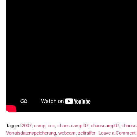
Tagged
2007
,
camp
,
ccc
,
chaos camp 07
,
chaoscamp07
,
chaos
Vorratsdatenspeicherung
,
webcam
,
zeitraffer
Leave a Comment