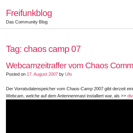
Skip
Freifunkblog
to
content
Das Community Blog
Tag:
chaos camp 07
Webcamzeitraffer vom Chaos Comm
Posted on
17. August 2007
by
Ufo
Der Vorratsdatenspeicher vom Chaos-Camp 2007 gibt derzeit einige
Webcam, welche auf dem Antennenmast installiert war, als >>
di