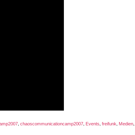
camp2007
,
chaoscommunicationcamp2007
,
Events
,
freifunk
,
Medien
on