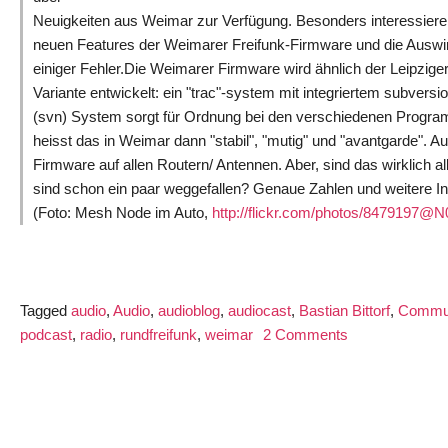
Neuigkeiten aus Weimar zur Verfügung. Besonders interessiere
neuen Features der Weimarer Freifunk-Firmware und die Ausw
einiger Fehler.Die Weimarer Firmware wird ähnlich der Leipzige
Variante entwickelt: ein "trac"-system mit integriertem subversi
(svn) System sorgt für Ordnung bei den verschiedenen Programmi
heisst das in Weimar dann "stabil", "mutig" und "avantgarde". 
Firmware auf allen Routern/ Antennen. Aber, sind das wirklich al
sind schon ein paar weggefallen? Genaue Zahlen und weitere In
(Foto: Mesh Node im Auto,
http://flickr.com/photos/8479197@
Tagged
audio
,
Audio
,
audioblog
,
audiocast
,
Bastian Bittorf
,
Commun
on
podcast
,
radio
,
rundfreifunk
,
weimar
2 Comments
Rundfreifunk
Sendung
52
über