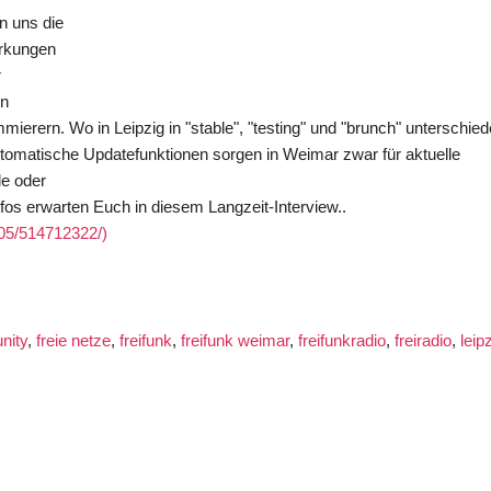
n uns die
irkungen
r
on
erern. Wo in Leipzig in "stable", "testing" und "brunch" unterschied
Automatische Updatefunktionen sorgen in Weimar zwar für aktuelle
le oder
fos erwarten Euch in diesem Langzeit-Interview..
N05/514712322/)
ity
,
freie netze
,
freifunk
,
freifunk weimar
,
freifunkradio
,
freiradio
,
leip