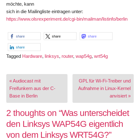
möchte, kann
sich in die Mailingliste eintragen unter:
https://www.olsrexperiment.de/cgi-bin/mailman/listinfo/berlin
share
share
share
share
Tagged
Hardware
,
linksys
,
router
,
wap54g
,
wrt54g
Post
« Audiocast mit
GPL für Wi-Fi-Treiber und
navigation
Freifunkern aus der C-
Aufnahme in Linux-Kernel
Base in Berlin
anvisiert »
2 thoughts on “
Was unterscheidet
den Linksys WAP54G eigentlich
von dem Linksys WRT54G?
”